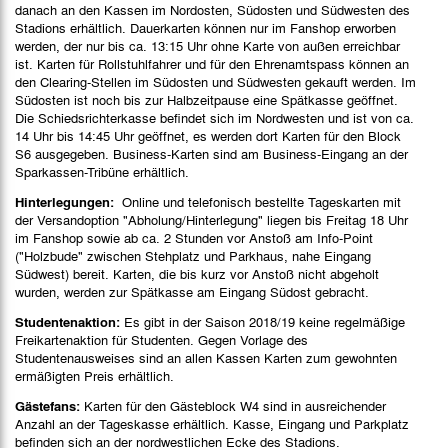
danach an den Kassen im Nordosten, Südosten und Südwesten des
Stadions erhältlich. Dauerkarten können nur im Fanshop erworben
werden, der nur bis ca. 13:15 Uhr ohne Karte von außen erreichbar
ist. Karten für Rollstuhlfahrer und für den Ehrenamtspass können an
den Clearing-Stellen im Südosten und Südwesten gekauft werden. Im
Südosten ist noch bis zur Halbzeitpause eine Spätkasse geöffnet.
Die Schiedsrichterkasse befindet sich im Nordwesten und ist von ca.
14 Uhr bis 14:45 Uhr geöffnet, es werden dort Karten für den Block
S6 ausgegeben. Business-Karten sind am Business-Eingang an der
Sparkassen-Tribüne erhältlich.
Hinterlegungen:
Online und telefonisch bestellte Tageskarten mit
der Versandoption "Abholung/Hinterlegung" liegen bis Freitag 18 Uhr
im Fanshop sowie ab ca. 2 Stunden vor Anstoß am Info-Point
("Holzbude" zwischen Stehplatz und Parkhaus, nahe Eingang
Südwest) bereit. Karten, die bis kurz vor Anstoß nicht abgeholt
wurden, werden zur Spätkasse am Eingang Südost gebracht.
Studentenaktion:
Es gibt in der Saison 2018/19 keine regelmäßige
Freikartenaktion für Studenten. Gegen Vorlage des
Studentenausweises sind an allen Kassen Karten zum gewohnten
ermäßigten Preis erhältlich.
Gästefans:
Karten für den Gästeblock W4 sind in ausreichender
Anzahl an der Tageskasse erhältlich. Kasse, Eingang und Parkplatz
befinden sich an der nordwestlichen Ecke des Stadions.