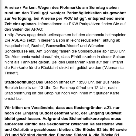
Anreise / Parken:
Wegen des Flohmarkts am Sonntag stehen
rund um den Tivoli ggf. weniger Parkmöglichkeiten als gewohnt
zur Verfügung, bei Anreise per PKW ist ggf. entsprechend mehr
Zeit einzuplanen.
Informationen zu PKW-Parkplätzen finden Sie auf
den Seiten der APAG:
http://www.apag.de/aktuelles/parken-bei-den-alemannia-heimspielen
Die ASEAG setzt in dieser Saison in leicht reduzierter Taktung ab
Hauptbahnhof, Bushof, Baesweiler/Alsdorf und Würselen
Sonderbusse ein. Am Sonntag fahren die Sonderbusse ab 12:30 Uhr.
Die Alemannia weist darauf hin, dass Eintrittskarten in dieser Saison
nicht als Fahrkarte gelten. Bei den Busfahrern kann auf der Hinfahrt
die Fahrkarte für die Rückfahrt direkt mit gelöst werden ("Alemannia-
Ticket").
Stadionöffnung:
Das Stadion öffnet um 13:30 Uhr, der Business-
Bereich bereits um 13 Uhr. Der Fanshop öffnet um 12 Uhr; nach
Stadionöffnung ist der Shop nur noch von innen mit gültiger Karte
erreichbar.
Wir bitten um Verständnis, dass aus Kostengründen z.Zt. nur
noch der Eingang Südost geöffnet wird, der Eingang Südwest
bleibt geschlossen. Aufgrund des Sicherheitskonzeptes muss
außerdem künftig das Sektionaltor zwischen Kaiserstädter Wall
und Osttribüne geschlossen bleiben. Die Blöcke S2 bis S6 sowie
W1 und W2 sind durch den Eingang Südost A, die Blöcke S1