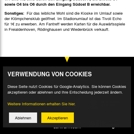
sowie O4 bis O6 durch den Eingang Südost B erreichbar.
Sonstiges:
Für das leibliche Wohl sind die Kioske im Umlauf sowie
der Klömpchensklub geöffnet. Im Stadionumlauf ist das Tivoli Echo
für 1€ zu erwerben. Am Fantreff werden Karten für die Auswärtsspiele
in Freialdenhoven, Rödinghausen und Wiedenbrück verkauft.
VERWENDUNG VON COOKIES
Diese Seite nutzt Cookies für Google-Analytics. Sie können Cookies
akzeptieren oder ablehnen und Ihre Entscheidung jederzeit ändern.
Weitere Informationen erhalten Sie hier.
Ablehnen
Akzeptieren