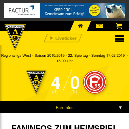
Regionalliga West - Saison 2018/2019 - 22. Spieltag
- Sonntag 17.02.2019 -
15:00 Uhr
4
0
(0)
(0)
Fan-Infos
Vorbericht
FANINFOS ZUM HEIMSPIEL