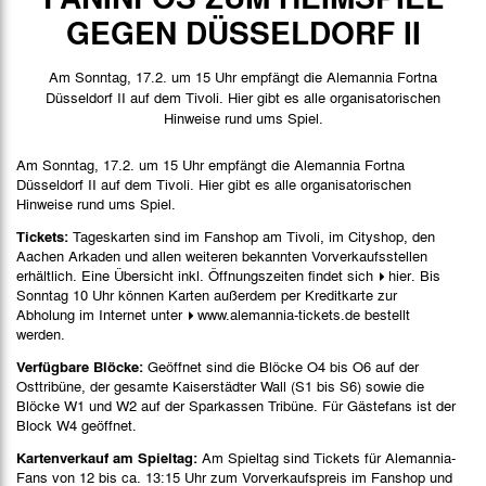
Spieldaten
GEGEN DÜSSELDORF II
Spielbericht
Am Sonntag, 17.2. um 15 Uhr empfängt die Alemannia Fortna
Düsseldorf II auf dem Tivoli. Hier gibt es alle organisatorischen
Hinweise rund ums Spiel.
Am Sonntag, 17.2. um 15 Uhr empfängt die Alemannia Fortna
Düsseldorf II auf dem Tivoli. Hier gibt es alle organisatorischen
Hinweise rund ums Spiel.
Tickets:
Tageskarten sind im Fanshop am Tivoli, im Cityshop, den
Aachen Arkaden und allen weiteren bekannten Vorverkaufsstellen
erhältlich. Eine Übersicht inkl. Öffnungszeiten findet sich
hier
. Bis
Sonntag 10 Uhr können Karten außerdem per Kreditkarte zur
Abholung im Internet unter
www.alemannia-tickets.de
bestellt
werden.
Verfügbare Blöcke:
Geöffnet sind die Blöcke O4 bis O6 auf der
Osttribüne, der gesamte Kaiserstädter Wall (S1 bis S6) sowie die
Blöcke W1 und W2 auf der Sparkassen Tribüne. Für Gästefans ist der
Block W4 geöffnet.
Kartenverkauf am Spieltag:
Am Spieltag sind Tickets für Alemannia-
Fans von 12 bis ca. 13:15 Uhr zum Vorverkaufspreis im Fanshop und