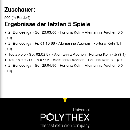
Zuschauer:
800 (in Rurdorf)
Ergebnisse der letzten 5 Spiele
2. Bundesliga › So. 26.03.00 › Fortuna Köln - Alemannia Aachen 0:0
(0:0)
2. Bundesliga › Fr. 01.10.99 › Alemannia Aachen - Fortuna Köln 1:1
(0:0)
Testspiele › So. 02.02.97 › Alemannia Aachen - Fortuna Köln 4:5 (3:1)
Testspiele › Di. 16.07.96 › Alemannia Aachen - Fortuna Köln 3:1 (2:0)
2. Bundesliga › So. 29.04.90 › Fortuna Köln - Alemannia Aachen 0:0
(0:0)