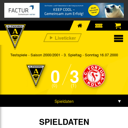
Testspiele - Saison 2000/2001 - 3. Spieltag
- Sonntag 16.07.2000
0
3
(0)
(1)
Spieldaten
SPIELDATEN