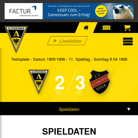
Testspiele - Saison 1905/1906 - 11. Spieltag
- Sonntag 8.04.1906
2
3
(0)
(2)
Spieldaten
Spielbericht
SPIELDATEN