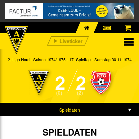
2. Liga Nord - Saison 1974/1975 - 17. Spieltag
- Samstag 30.11.1974
2
2
(0)
(2)
Spieldaten
SPIELDATEN