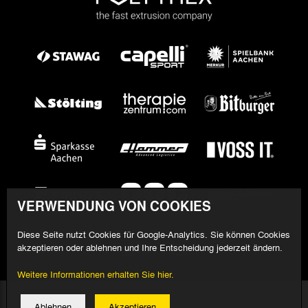
VERWENDUNG VON COOKIES
Diese Seite nutzt Cookies für Google-Analytics. Sie können Cookies
akzeptieren oder ablehnen und Ihre Entscheidung jederzeit ändern.
Weitere Informationen erhalten Sie hier.
© 2026 Alemannia Aachen - Alle Rechte vorbehalten
Ablehnen
Akzeptieren