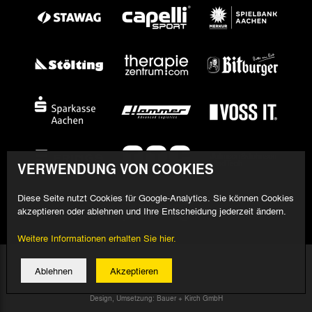
VERWENDUNG VON COOKIES
Diese Seite nutzt Cookies für Google-Analytics. Sie können Cookies
akzeptieren oder ablehnen und Ihre Entscheidung jederzeit ändern.
Weitere Informationen erhalten Sie hier.
© 2026 Alemannia Aachen - Alle Rechte vorbehalten
Ablehnen
Akzeptieren
Impressum/Datenschutz
Design, Umsetzung: Bauer + Kirch GmbH