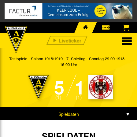
Testspiele - Saison 1918/1919 - 7. Spieltag
- Sonntag 29.09.1918 -
16:00 Uhr
5
1
(1)
(1)
Spieldaten
SPIELDATEN