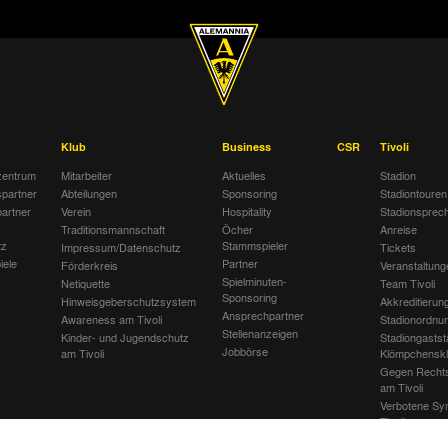
Klub
Business
CSR
Tivoli
entrum
Mitarbeiter
Aktuelles
Stadion
spartner
Abteilungen
Sponsoring
Stadiontouren
artner
Verein
Hospitality
Stadionsprec
Traditionsmannschaft
Öcher
Anreise
tz
Stammspieler
Impressum/Datenschutz
Tickets
iele
Partner
Förderkreis
Veranstaltung
Spielminuten-
Netiquette
Team Tivoli
Sponsoring
Hinweisgeberschutzsystem
Akkreditierun
Ansprechpartner
Awareness am Tivoli
Stadionordnu
Stellenanzeigen
Kinder- und Jugendschutz
Stadiongastst
Jobbörse
am Tivoli
Klömpchensk
Gegen Recht
am Tivoli
Verbotene Sy
Tivoli