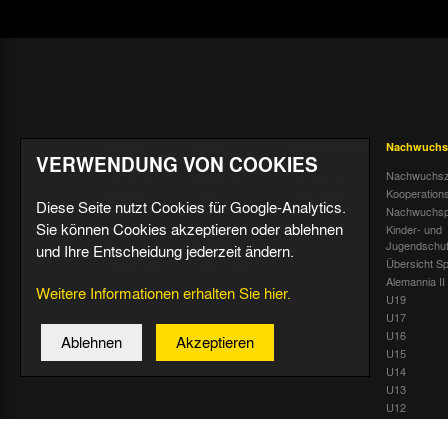
Aktuell
Profis
Fußballschule
Nachwuchs
VERWENDUNG VON COOKIES
Nachrichten
Mannschaft &
Datenschutz
Nachwuchsz
Trainer
Termine
Über uns &
Kooperation
Diese Seite nutzt Cookies für Google-Analytics.
Spiele & Tabelle
Kontakt
Tivoli Echo
Nachwuchsp
Sie können Cookies akzeptieren oder ablehnen
Statistik
Dauerkarten-
Kinder- und
Deal
Trainingsplan
Jugendschu
und Ihre Entscheidung jederzeit ändern.
Radiostream
Geburtstage
Übersicht Sp
Alemannia II
Weitere Informationen erhalten Sie hier.
U19
U17
U16
Ablehnen
Akzeptieren
U15
U14
U13
U12
U11
U10