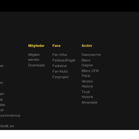
Mitglieder
Fans
Archiv
Mitglied
Fan-Infos
Saisonarchiv
werden
Fanbeauftragte
Bilanz
Downloads
Gegner
her
Fanbeirat
Bilanz DFB-
Fan-Klubs
Pokal
Fanprojekt
Vereins-
en
Historie
Tivoli-
gen
Historie
ng
Ahnentafel
ätte
lub
sextremismus
mbolik am