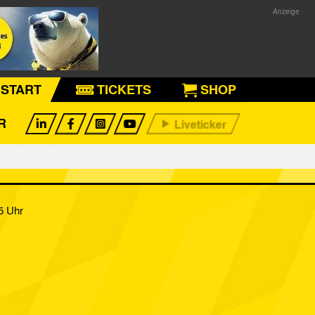
START
TICKETS
SHOP
R
5 Uhr