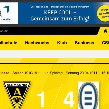
ontakt
chiv
llschule
Nachwuchs
Klub
Business
CS
egner
FB-Pokal
istorie
torie
klasse - Saison 1910/1911 - 17. Spieltag
- Sonntag 23.04.1911 - 16:1
el
1
4