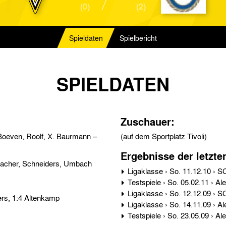
(0)
(2)
Spieldaten
Spielbericht
SPIELDATEN
Zuschauer:
Boeven, Roolf, X. Baurmann –
(auf dem Sportplatz Tivoli)
Ergebnisse der letzte
macher, Schneiders, Umbach
0:1 Umbach, 0:2 Umbach, 0:3 Umbach, 0:4 Schneiders, 1:4 Altenkamp