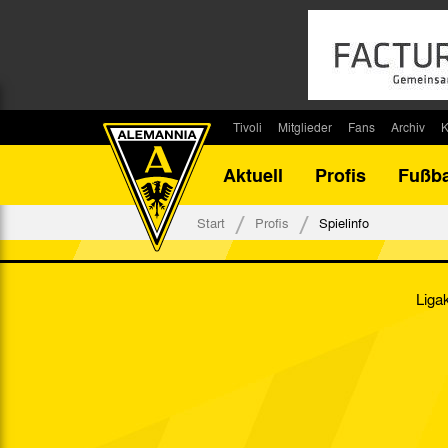
Tivoli
Mitglieder
Fans
Archiv
K
Stadion
Mitglied werden
Fan-Infos
Saisonar
Aktuell
Profis
Fußba
Stadiontouren
Downloads
Fanbeauftragte
Bilanz G
Stadionsprecher
Kontakt
Fanbeirat
Bilanz D
Start
Profis
Spielinfo
Anreise
Fan-Klubs
Vereins-H
Tickets
Fanprojekt
Tivoli-His
Liga
Veranstaltungen
Ahnentaf
Team Tivoli
Akkreditierungen
Stadionordnung
Stadiongaststätte Klömpchensklub