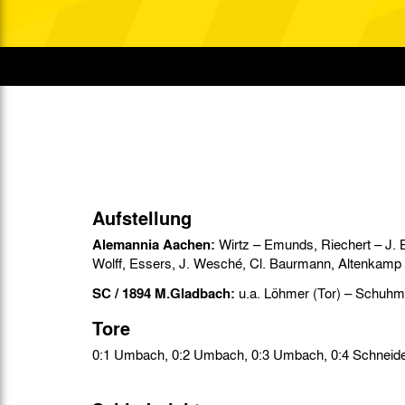
Gegen Rechtsextremismus am Tivoli
Verbotene Symbolik am Tivoli
Aufstellung
Alemannia Aachen:
Wirtz – Emunds, Riechert – J. 
Wolff, Essers, J. Wesché, Cl. Baurmann, Altenkamp
SC / 1894 M.Gladbach:
u.a. Löhmer (Tor) – Schuh
Tore