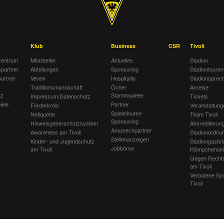
Klub
Business
CSR
Tivoli
entrum
Mitarbeiter
Aktuelles
Stadion
spartner
Abteilungen
Sponsoring
Stadiontouren
artner
Verein
Hospitality
Stadionsprec
Traditionsmannschaft
Öcher
Anreise
tz
Stammspieler
Impressum/Datenschutz
Tickets
iele
Partner
Förderkreis
Veranstaltung
Spielminuten-
Netiquette
Team Tivoli
Sponsoring
Hinweisgeberschutzsystem
Akkreditierun
Ansprechpartner
Awareness am Tivoli
Stadionordnu
Stellenanzeigen
Kinder- und Jugendschutz
Stadiongastst
Jobbörse
am Tivoli
Klömpchensk
Gegen Recht
am Tivoli
Verbotene Sy
Tivoli