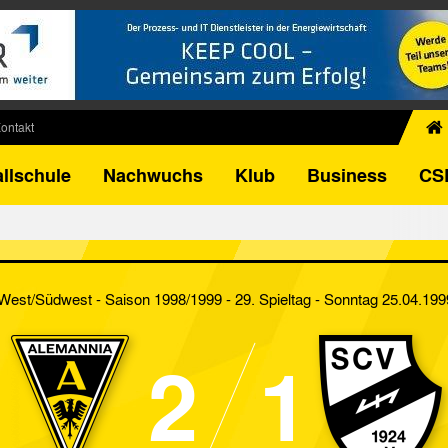
ontakt
chiv
llschule
Nachwuchs
Klub
Business
CS
egner
FB-Pokal
istorie
torie
 West/Südwest - Saison 1998/1999 - 29. Spieltag
- Sonntag 25.04.199
el
2
1