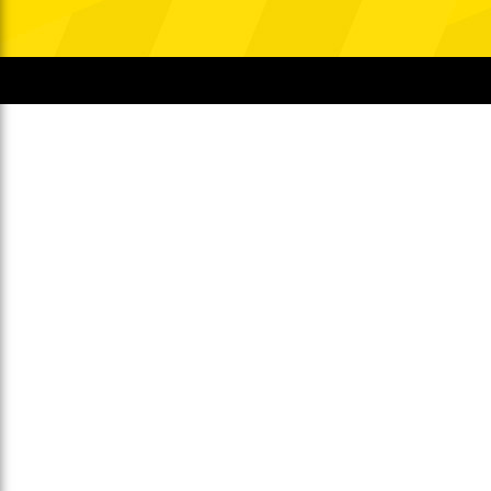
Gegen Rechtsextremismus am Tivoli
Verbotene Symbolik am Tivoli