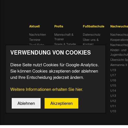
Aktuell
Profis
Fußballschule
Nachwuchs
Nachrichten
Mannschaft &
Datenschutz
Nachwuchsz
Trainer
Termine
Über uns &
Kooperation
Spiele & Tabelle
Kontakt
Tivoli Echo
Nachwuchsp
Statistik
Dauerkarten-
Kinder- und
VERWENDUNG VON COOKIES
Deal
Trainingsplan
Jugendschu
Radiostream
Geburtstage
Übersicht Sp
Diese Seite nutzt Cookies für Google-Analytics.
Alemannia II
U19
Sie können Cookies akzeptieren oder ablehnen
U17
und Ihre Entscheidung jederzeit ändern.
U16
U15
Weitere Informationen erhalten Sie hier.
U14
U13
U12
Ablehnen
Akzeptieren
U11
U10