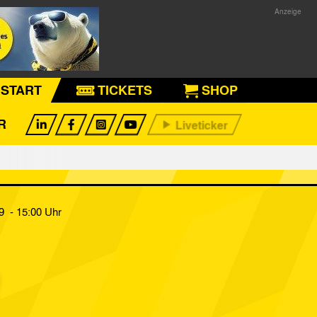
START
TICKETS
SHOP
R
9 - 15:00 Uhr