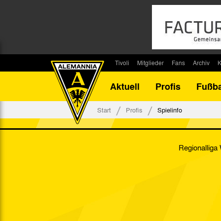
Tivoli
Mitglieder
Fans
Archiv
K
Stadion
Mitglied werden
Fan-Infos
Saisonar
Aktuell
Profis
Fußba
Stadiontouren
Downloads
Fanbeauftragte
Bilanz G
Stadionsprecher
Kontakt
Fanbeirat
Bilanz D
Start
Profis
Spielinfo
Anreise
Fan-Klubs
Vereins-H
Tickets
Fanprojekt
Tivoli-His
Regionalliga
Veranstaltungen
Ahnentaf
Team Tivoli
Akkreditierungen
Stadionordnung
Stadiongaststätte Klömpchensklub