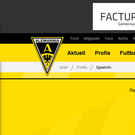
Tivoli
Mitglieder
Fans
Archiv
K
Stadion
Mitglied werden
Fan-Infos
Saisonar
Aktuell
Profis
Fußba
Stadiontouren
Downloads
Fanbeauftragte
Bilanz G
Stadionsprecher
Kontakt
Fanbeirat
Bilanz D
Start
Profis
Spielinfo
Anreise
Fan-Klubs
Vereins-H
Tickets
Fanprojekt
Tivoli-His
Re
Veranstaltungen
Ahnentaf
Team Tivoli
Akkreditierungen
Stadionordnung
Stadiongaststätte Klömpchensklub