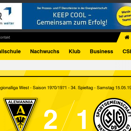
ontakt
chiv
llschule
Nachwuchs
Klub
Business
CS
egner
FB-Pokal
istorie
torie
gionalliga West - Saison 1970/1971 - 34. Spieltag
- Samstag 15.05.1
el
2
1