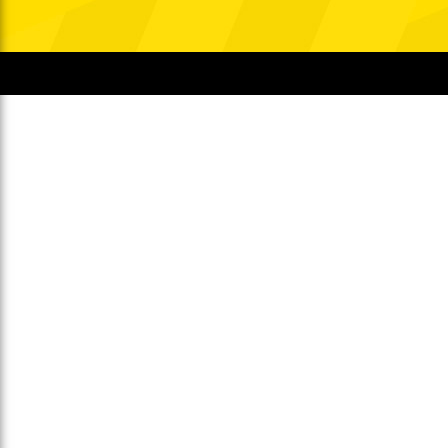
Gegen Rechtsextremismus am Tivoli
Verbotene Symbolik am Tivoli