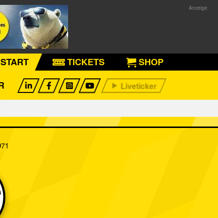
START
TICKETS
SHOP
R
971