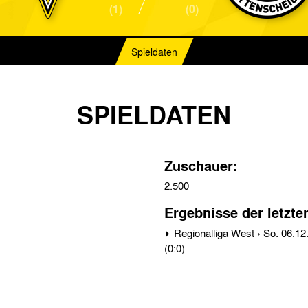
(1)
(0)
Spieldaten
SPIELDATEN
Zuschauer:
2.500
Ergebnisse der letzte
Regionalliga West › So. 06.12.70 › SG Wattenscheid 09 - Alemannia Aachen 5:0
(0:0)