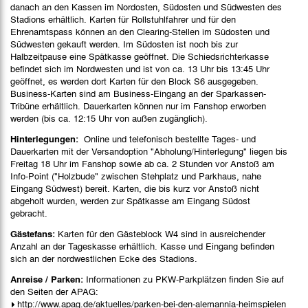
danach an den Kassen im Nordosten, Südosten und Südwesten des
Stadions erhältlich. Karten für Rollstuhlfahrer und für den
Ehrenamtspass können an den Clearing-Stellen im Südosten und
Südwesten gekauft werden. Im Südosten ist noch bis zur
Halbzeitpause eine Spätkasse geöffnet. Die Schiedsrichterkasse
befindet sich im Nordwesten und ist von ca. 13 Uhr bis 13:45 Uhr
geöffnet, es werden dort Karten für den Block S6 ausgegeben.
Business-Karten sind am Business-Eingang an der Sparkassen-
Tribüne erhältlich. Dauerkarten können nur im Fanshop erworben
werden (bis ca. 12:15 Uhr von außen zugänglich).
Hinterlegungen:
Online und telefonisch bestellte Tages- und
Dauerkarten mit der Versandoption "Abholung/Hinterlegung" liegen bis
Freitag 18 Uhr im Fanshop sowie ab ca. 2 Stunden vor Anstoß am
Info-Point ("Holzbude" zwischen Stehplatz und Parkhaus, nahe
Eingang Südwest) bereit. Karten, die bis kurz vor Anstoß nicht
abgeholt wurden, werden zur Spätkasse am Eingang Südost
gebracht.
Gästefans:
Karten für den Gästeblock W4 sind in ausreichender
Anzahl an der Tageskasse erhältlich. Kasse und Eingang befinden
sich an der nordwestlichen Ecke des Stadions.
Anreise / Parken:
Informationen zu PKW-Parkplätzen finden Sie auf
den Seiten der APAG:
http://www.apag.de/aktuelles/parken-bei-den-alemannia-heimspielen