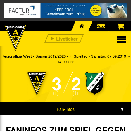
Regionalliga West - Saison 2019/2020 - 7. Spieltag
- Samstag 07.09.2019 -
14:00 Uhr
3
2
(1)
(1)
Fan-Infos
Vorbericht
FANINFOS ZUM SPIEL GEGEN