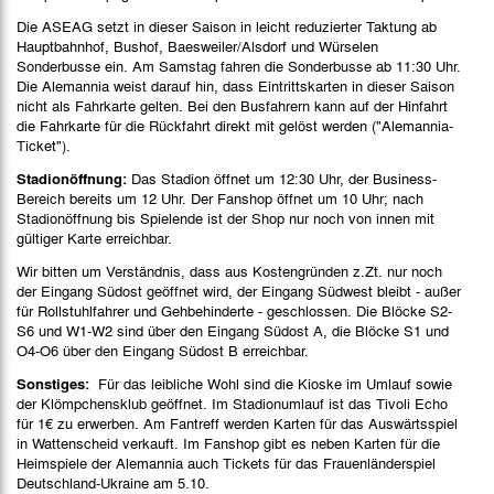
Die ASEAG setzt in dieser Saison in leicht reduzierter Taktung ab
Hauptbahnhof, Bushof, Baesweiler/Alsdorf und Würselen
Sonderbusse ein. Am Samstag fahren die Sonderbusse ab 11:30 Uhr.
Die Alemannia weist darauf hin, dass Eintrittskarten in dieser Saison
nicht als Fahrkarte gelten. Bei den Busfahrern kann auf der Hinfahrt
die Fahrkarte für die Rückfahrt direkt mit gelöst werden ("Alemannia-
Ticket").
Stadionöffnung:
Das Stadion öffnet um 12:30 Uhr, der Business-
Bereich bereits um 12 Uhr. Der Fanshop öffnet um 10 Uhr; nach
Stadionöffnung bis Spielende ist der Shop nur noch von innen mit
gültiger Karte erreichbar.
Wir bitten um Verständnis, dass aus Kostengründen z.Zt. nur noch
der Eingang Südost geöffnet wird, der Eingang Südwest bleibt - außer
für Rollstuhlfahrer und Gehbehinderte - geschlossen. Die Blöcke S2-
S6 und W1-W2 sind über den Eingang Südost A, die Blöcke S1 und
O4-O6 über den Eingang Südost B erreichbar.
Sonstiges:
Für das leibliche Wohl sind die Kioske im Umlauf sowie
der Klömpchensklub geöffnet. Im Stadionumlauf ist das Tivoli Echo
für 1€ zu erwerben. Am Fantreff werden Karten für das Auswärtsspiel
in Wattenscheid verkauft. Im Fanshop gibt es neben Karten für die
Heimspiele der Alemannia auch Tickets für das Frauenländerspiel
Deutschland-Ukraine am 5.10.