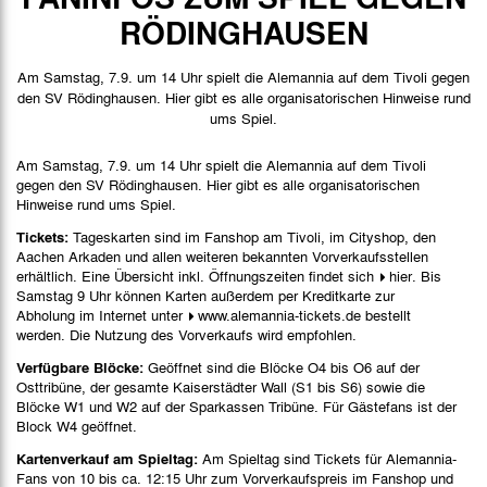
Spieldaten
RÖDINGHAUSEN
Spielbericht
Am Samstag, 7.9. um 14 Uhr spielt die Alemannia auf dem Tivoli gegen
Bilder
den SV Rödinghausen. Hier gibt es alle organisatorischen Hinweise rund
ums Spiel.
Am Samstag, 7.9. um 14 Uhr spielt die Alemannia auf dem Tivoli
gegen den SV Rödinghausen. Hier gibt es alle organisatorischen
Hinweise rund ums Spiel.
Tickets:
Tageskarten sind im Fanshop am Tivoli, im Cityshop, den
Aachen Arkaden und allen weiteren bekannten Vorverkaufsstellen
erhältlich. Eine Übersicht inkl. Öffnungszeiten findet sich
hier
. Bis
Samstag 9 Uhr können Karten außerdem per Kreditkarte zur
Abholung im Internet unter
www.alemannia-tickets.de
bestellt
werden. Die Nutzung des Vorverkaufs wird empfohlen.
Verfügbare Blöcke:
Geöffnet sind die Blöcke O4 bis O6 auf der
Osttribüne, der gesamte Kaiserstädter Wall (S1 bis S6) sowie die
Blöcke W1 und W2 auf der Sparkassen Tribüne. Für Gästefans ist der
Block W4 geöffnet.
Kartenverkauf am Spieltag:
Am Spieltag sind Tickets für Alemannia-
Fans von 10 bis ca. 12:15 Uhr zum Vorverkaufspreis im Fanshop und