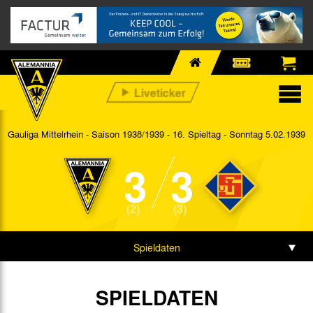
Gauliga Mittelrhein - Saison 1938/1939 - 16. Spieltag
- Sonntag 5.02.1939
3
3
(2)
(3)
Spieldaten
SPIELDATEN