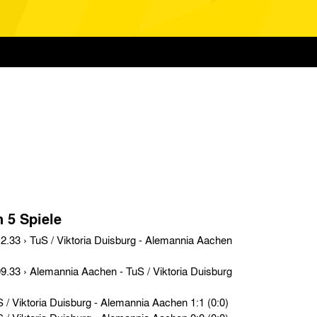
n 5 Spiele
Testspiele › So. 22.08.20 › TuS / Viktoria Duisburg - Alemannia Aachen 1:1 (0:0)