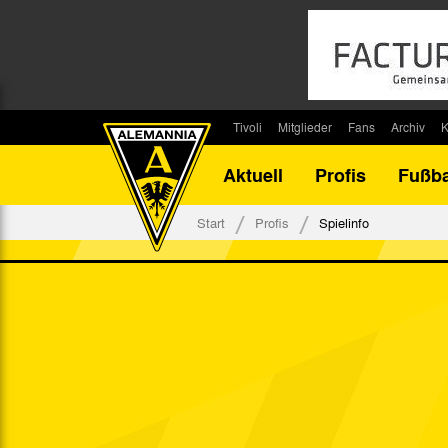
Tivoli
Mitglieder
Fans
Archiv
K
Stadion
Mitglied werden
Fan-Infos
Saisonar
Aktuell
Profis
Fußba
Stadiontouren
Downloads
Fanbeauftragte
Bilanz G
Stadionsprecher
Kontakt
Fanbeirat
Bilanz D
Start
Profis
Spielinfo
Anreise
Fan-Klubs
Vereins-H
Tickets
Fanprojekt
Tivoli-His
Veranstaltungen
Ahnentaf
Team Tivoli
Akkreditierungen
Stadionordnung
Stadiongaststätte Klömpchensklub