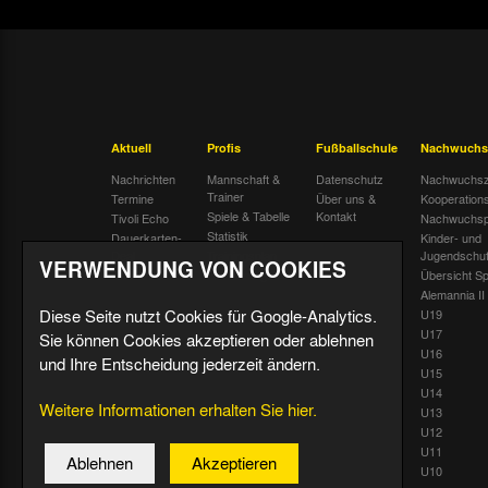
Aktuell
Profis
Fußballschule
Nachwuchs
Nachrichten
Mannschaft &
Datenschutz
Nachwuchsz
Trainer
Termine
Über uns &
Kooperation
Spiele & Tabelle
Kontakt
Tivoli Echo
Nachwuchsp
Statistik
Dauerkarten-
Kinder- und
Deal
Trainingsplan
Jugendschu
VERWENDUNG VON COOKIES
Radiostream
Geburtstage
Übersicht Sp
Alemannia II
Diese Seite nutzt Cookies für Google-Analytics.
U19
U17
Sie können Cookies akzeptieren oder ablehnen
U16
und Ihre Entscheidung jederzeit ändern.
U15
U14
Weitere Informationen erhalten Sie hier.
U13
U12
U11
Ablehnen
Akzeptieren
U10