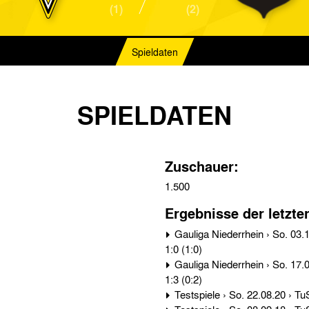
(1)
(2)
Spieldaten
SPIELDATEN
Zuschauer:
1.500
Ergebnisse der letzte
Gauliga Niederrhein › So. 03.12.33 › TuS / Viktoria Duisburg - Alemannia Aachen
1:0 (1:0)
Gauliga Niederrhein › So. 17.09.33 › Alemannia Aachen - TuS / Viktoria Duisburg
1:3 (0:2)