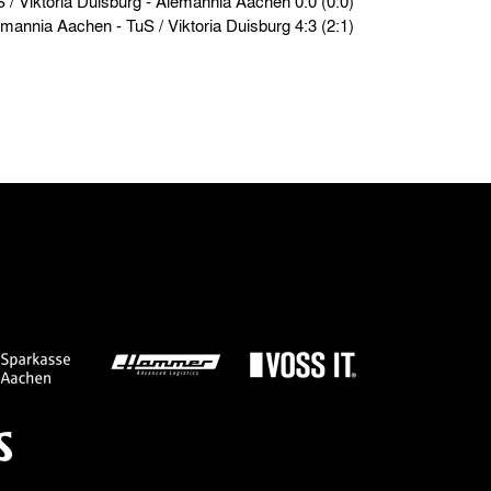
Testspiele › So. 08.09.18 › TuS / Viktoria Duisburg - Alemannia Aachen 0:0 (0:0)
Testspiele › So. 01.09.18 › Alemannia Aachen - TuS / Viktoria Duisburg 4:3 (2:1)