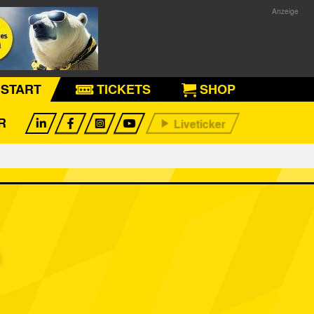
START
TICKETS
SHOP
R