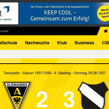
ontakt
chiv
llschule
Nachwuchs
Klub
Business
CS
egner
FB-Pokal
istorie
torie
Testspiele - Saison 1937/1938 - 4. Spieltag
- Sonntag 29.08.1937
el
2
3