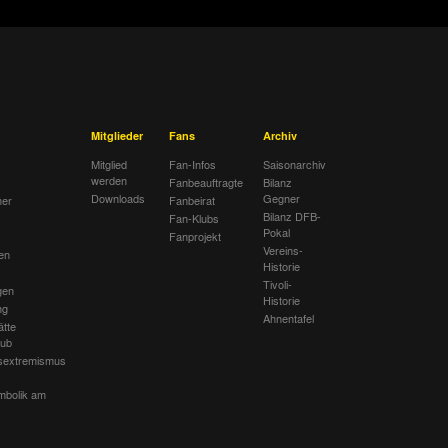
Mitglieder
Fans
Archiv
Mitglied
Fan-Infos
Saisonarchiv
werden
Fanbeauftragte
Bilanz
Downloads
Gegner
her
Fanbeirat
Bilanz DFB-
Fan-Klubs
Pokal
Fanprojekt
Vereins-
en
Historie
Tivoli-
gen
Historie
ng
Ahnentafel
ätte
lub
sextremismus
mbolik am