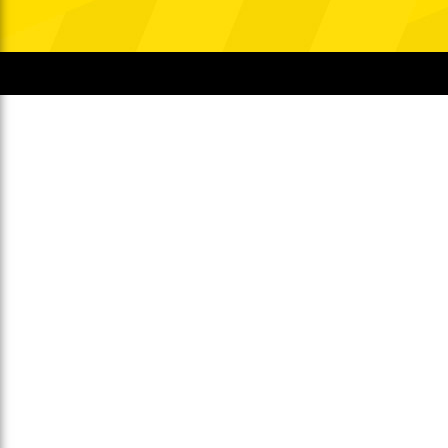
Gegen Rechtsextremismus am Tivoli
Verbotene Symbolik am Tivoli