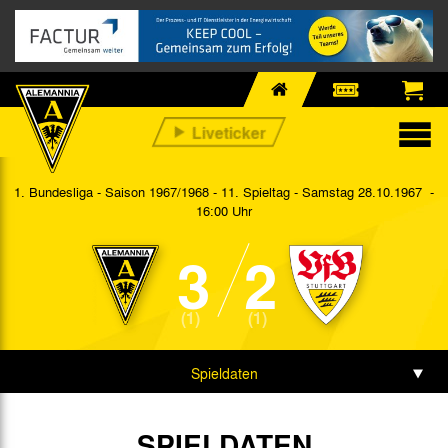
1. Bundesliga - Saison 1967/1968 - 11. Spieltag
- Samstag 28.10.1967 -
16:00 Uhr
3
2
(1)
(1)
Spieldaten
SPIELDATEN