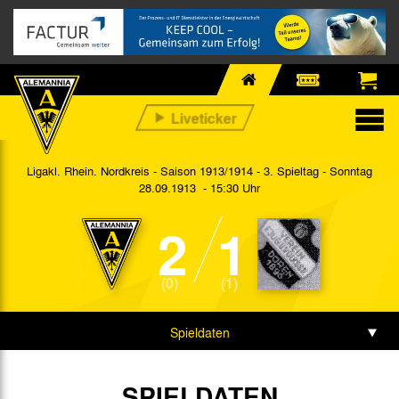
Ligakl. Rhein. Nordkreis - Saison 1913/1914 - 3. Spieltag
- Sonntag
28.09.1913 - 15:30 Uhr
2
1
(0)
(1)
Spieldaten
Spielbericht
SPIELDATEN