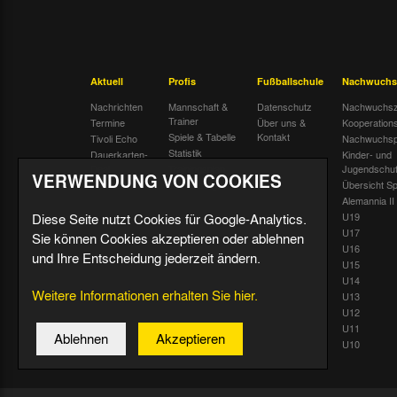
Aktuell
Profis
Fußballschule
Nachwuchs
Nachrichten
Mannschaft &
Datenschutz
Nachwuchsz
Trainer
Termine
Über uns &
Kooperation
Spiele & Tabelle
Kontakt
Tivoli Echo
Nachwuchsp
Statistik
Dauerkarten-
Kinder- und
Deal
Trainingsplan
Jugendschu
VERWENDUNG VON COOKIES
Radiostream
Geburtstage
Übersicht Sp
Alemannia II
Diese Seite nutzt Cookies für Google-Analytics.
U19
U17
Sie können Cookies akzeptieren oder ablehnen
U16
und Ihre Entscheidung jederzeit ändern.
U15
U14
Weitere Informationen erhalten Sie hier.
U13
U12
U11
Ablehnen
Akzeptieren
U10