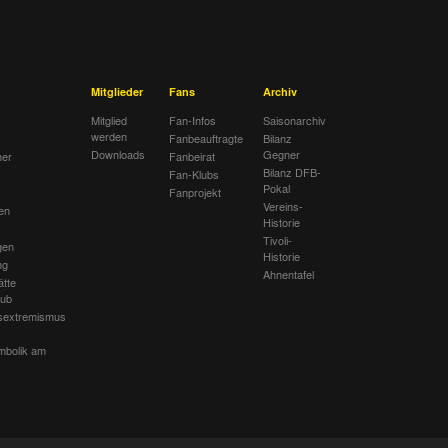
Mitglieder
Fans
Archiv
Mitglied
Fan-Infos
Saisonarchiv
werden
Fanbeauftragte
Bilanz
Downloads
Gegner
her
Fanbeirat
Bilanz DFB-
Fan-Klubs
Pokal
Fanprojekt
Vereins-
en
Historie
Tivoli-
gen
Historie
ng
Ahnentafel
ätte
lub
sextremismus
mbolik am