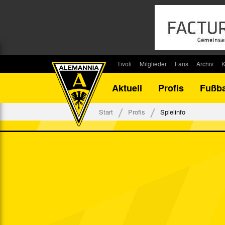
Tivoli
Mitglieder
Fans
Archiv
K
Stadion
Mitglied werden
Fan-Infos
Saisonar
Aktuell
Profis
Fußba
Stadiontouren
Downloads
Fanbeauftragte
Bilanz G
Stadionsprecher
Kontakt
Fanbeirat
Bilanz D
Start
Profis
Spielinfo
Anreise
Fan-Klubs
Vereins-H
Tickets
Fanprojekt
Tivoli-His
Veranstaltungen
Ahnentaf
Team Tivoli
Akkreditierungen
Stadionordnung
Stadiongaststätte Klömpchensklub