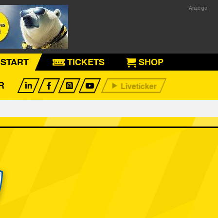
START
TICKETS
SHOP
R