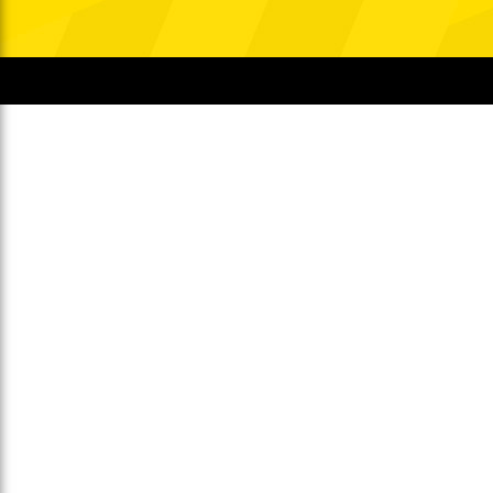
Gegen Rechtsextremismus am Tivoli
Verbotene Symbolik am Tivoli