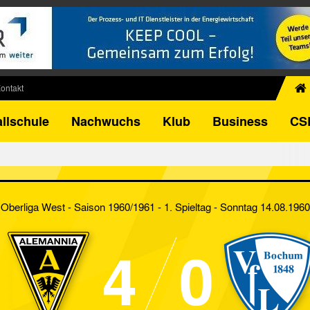
ontakt
chiv
llschule
Nachwuchs
Klub
Business
CS
egner
FB-Pokal
istorie
torie
Oberliga West - Saison 1960/1961 - 1. Spieltag
- Sonntag 14.08.1960
el
4
0