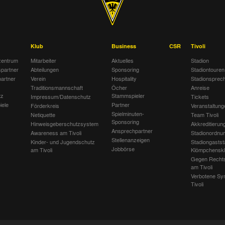
Klub
Business
CSR
Tivoli
entrum
Mitarbeiter
Aktuelles
Stadion
spartner
Abteilungen
Sponsoring
Stadiontouren
artner
Verein
Hospitality
Stadionsprec
Traditionsmannschaft
Öcher
Anreise
tz
Stammspieler
Impressum/Datenschutz
Tickets
iele
Partner
Förderkreis
Veranstaltung
Spielminuten-
Netiquette
Team Tivoli
Sponsoring
Hinweisgeberschutzsystem
Akkreditierun
Ansprechpartner
Awareness am Tivoli
Stadionordnu
Stellenanzeigen
Kinder- und Jugendschutz
Stadiongastst
Jobbörse
am Tivoli
Klömpchensk
Gegen Recht
am Tivoli
Verbotene Sy
Tivoli