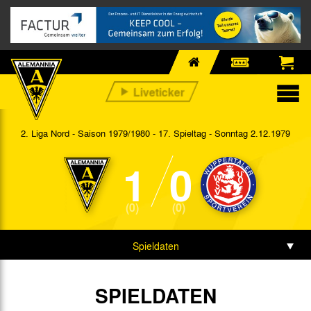
2. Liga Nord - Saison 1979/1980 - 17. Spieltag
- Sonntag 2.12.1979
1
0
(0)
(0)
Spieldaten
SPIELDATEN