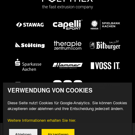
VERWENDUNG VON COOKIES
Diese Seite nutzt Cookies für Google-Analytics. Sie können Cookies
akzeptieren oder ablehnen und Ihre Entscheidung jederzeit ändern.
Weitere Informationen erhalten Sie hier.
© 2026 Alemannia Aachen - Alle Rechte vorbehalten
Ablehnen
Akzeptieren