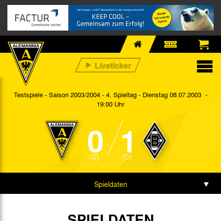
Testspiele - Saison 2003/2004 - 4. Spieltag
- Dienstag 08.07.2003 -
19:00 Uhr
0
1
(0)
(0)
Spieldaten
SPIELDATEN