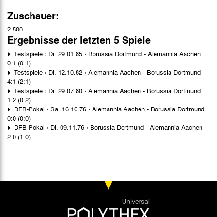
Zuschauer:
2.500
Ergebnisse der letzten 5 Spiele
Testspiele › Di. 29.01.85 › Borussia Dortmund - Alemannia Aachen
0:1 (0:1)
Testspiele › Di. 12.10.82 › Alemannia Aachen - Borussia Dortmund
4:1 (2:1)
Testspiele › Di. 29.07.80 › Alemannia Aachen - Borussia Dortmund
1:2 (0:2)
DFB-Pokal › Sa. 16.10.76 › Alemannia Aachen - Borussia Dortmund
0:0 (0:0)
DFB-Pokal › Di. 09.11.76 › Borussia Dortmund - Alemannia Aachen
2:0 (1:0)