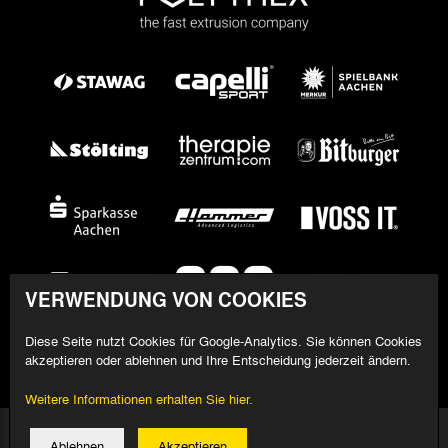
VERWENDUNG VON COOKIES
Diese Seite nutzt Cookies für Google-Analytics. Sie können Cookies
akzeptieren oder ablehnen und Ihre Entscheidung jederzeit ändern.
Weitere Informationen erhalten Sie hier.
© 2026 Alemannia Aachen - Alle Rechte vorbehalten
Ablehnen
Akzeptieren