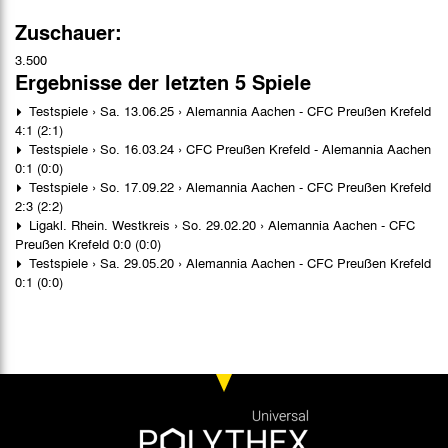
Zuschauer:
3.500
Ergebnisse der letzten 5 Spiele
Testspiele › Sa. 13.06.25 › Alemannia Aachen - CFC Preußen Krefeld
4:1 (2:1)
Testspiele › So. 16.03.24 › CFC Preußen Krefeld - Alemannia Aachen
0:1 (0:0)
Testspiele › So. 17.09.22 › Alemannia Aachen - CFC Preußen Krefeld
2:3 (2:2)
Ligakl. Rhein. Westkreis › So. 29.02.20 › Alemannia Aachen - CFC
Preußen Krefeld 0:0 (0:0)
Testspiele › Sa. 29.05.20 › Alemannia Aachen - CFC Preußen Krefeld
0:1 (0:0)