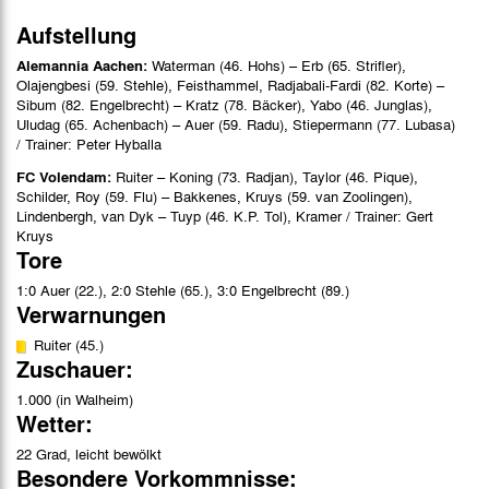
Aufstellung
Alemannia Aachen:
Waterman (46. Hohs) – Erb (65. Strifler),
Olajengbesi (59. Stehle), Feisthammel, Radjabali-Fardi (82. Korte) –
Sibum (82. Engelbrecht) – Kratz (78. Bäcker), Yabo (46. Junglas),
Uludag (65. Achenbach) – Auer (59. Radu), Stiepermann (77. Lubasa)
/ Trainer: Peter Hyballa
FC Volendam:
Ruiter – Koning (73. Radjan), Taylor (46. Pique),
Schilder, Roy (59. Flu) – Bakkenes, Kruys (59. van Zoolingen),
Lindenbergh, van Dyk – Tuyp (46. K.P. Tol), Kramer / Trainer: Gert
Kruys
Tore
1:0 Auer (22.), 2:0 Stehle (65.), 3:0 Engelbrecht (89.)
Verwarnungen
Ruiter (45.)
Zuschauer:
1.000 (in Walheim)
Wetter:
22 Grad, leicht bewölkt
Besondere Vorkommnisse: