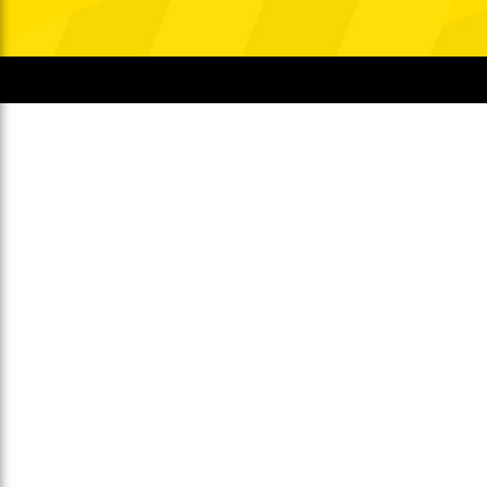
Gegen Rechtsextremismus am Tivoli
Verbotene Symbolik am Tivoli