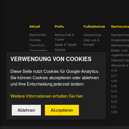
Aktuell
Profis
Fußballschule
Nachwuchs
Nachrichten
Mannschaft &
Datenschutz
Nachwuchsz
Trainer
Termine
Über uns &
Kooperation
Spiele & Tabelle
Kontakt
Tivoli Echo
Nachwuchsp
Statistik
Dauerkarten-
Kinder- und
Deal
Trainingsplan
Jugendschu
VERWENDUNG VON COOKIES
Radiostream
Geburtstage
Übersicht Sp
Alemannia II
Diese Seite nutzt Cookies für Google-Analytics.
U19
U17
Sie können Cookies akzeptieren oder ablehnen
U16
und Ihre Entscheidung jederzeit ändern.
U15
U14
Weitere Informationen erhalten Sie hier.
U13
U12
U11
Ablehnen
Akzeptieren
U10