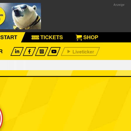
START
TICKETS
SHOP
R