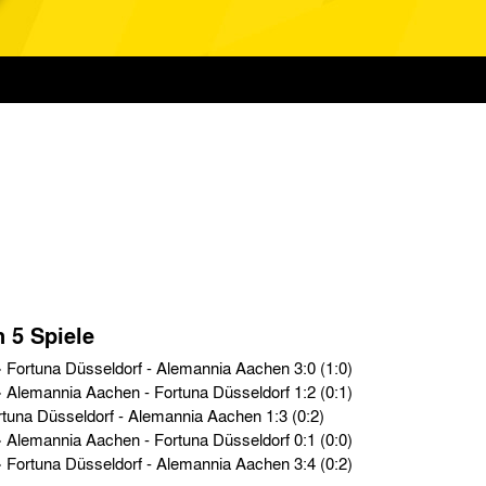
n 5 Spiele
Oberliga West › Sa. 23.12.61 › Fortuna Düsseldorf - Alemannia Aachen 3:0 (1:0)
Oberliga West › So. 20.08.61 › Alemannia Aachen - Fortuna Düsseldorf 1:2 (0:1)
Testspiele › Do. 11.05.61 › Fortuna Düsseldorf - Alemannia Aachen 1:3 (0:2)
Oberliga West › So. 13.03.60 › Alemannia Aachen - Fortuna Düsseldorf 0:1 (0:0)
Oberliga West › Sa. 14.11.59 › Fortuna Düsseldorf - Alemannia Aachen 3:4 (0:2)