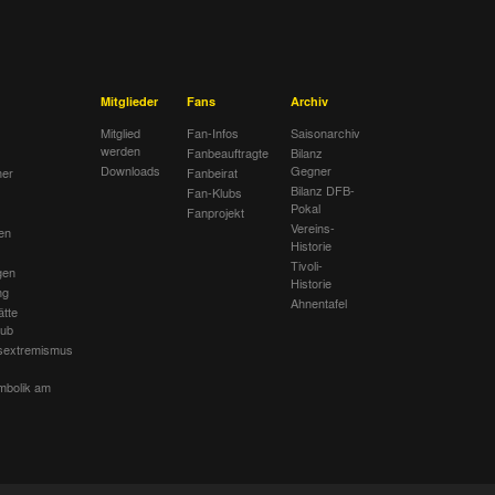
Mitglieder
Fans
Archiv
Mitglied
Fan-Infos
Saisonarchiv
werden
Fanbeauftragte
Bilanz
Downloads
Gegner
her
Fanbeirat
Bilanz DFB-
Fan-Klubs
Pokal
Fanprojekt
Vereins-
en
Historie
Tivoli-
gen
Historie
ng
Ahnentafel
ätte
lub
sextremismus
mbolik am