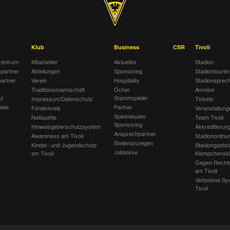
Klub
Business
CSR
Tivoli
entrum
Mitarbeiter
Aktuelles
Stadion
spartner
Abteilungen
Sponsoring
Stadiontouren
artner
Verein
Hospitality
Stadionsprec
Traditionsmannschaft
Öcher
Anreise
tz
Stammspieler
Impressum/Datenschutz
Tickets
iele
Partner
Förderkreis
Veranstaltung
Spielminuten-
Netiquette
Team Tivoli
Sponsoring
Hinweisgeberschutzsystem
Akkreditierun
Ansprechpartner
Awareness am Tivoli
Stadionordnu
Stellenanzeigen
Kinder- und Jugendschutz
Stadiongastst
Jobbörse
am Tivoli
Klömpchensk
Gegen Recht
am Tivoli
Verbotene Sy
Tivoli