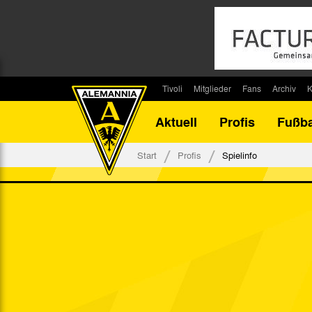
Tivoli
Mitglieder
Fans
Archiv
K
Stadion
Mitglied werden
Fan-Infos
Saisonar
Aktuell
Profis
Fußba
Stadiontouren
Downloads
Fanbeauftragte
Bilanz G
Stadionsprecher
Kontakt
Fanbeirat
Bilanz D
Start
Profis
Spielinfo
Anreise
Fan-Klubs
Vereins-H
Tickets
Fanprojekt
Tivoli-His
Veranstaltungen
Ahnentaf
Team Tivoli
Akkreditierungen
Stadionordnung
Stadiongaststätte Klömpchensklub