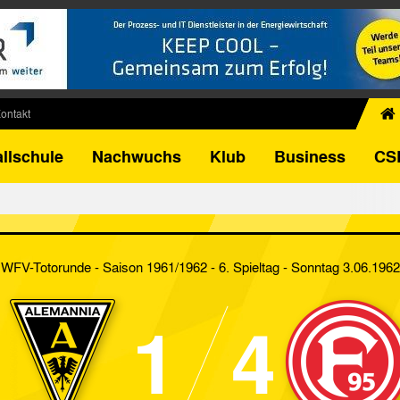
ontakt
chiv
llschule
Nachwuchs
Klub
Business
CS
egner
FB-Pokal
istorie
torie
WFV-Totorunde - Saison 1961/1962 - 6. Spieltag
- Sonntag 3.06.1962
el
1
4