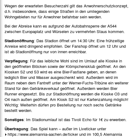
Wegen der erwarteten Besucherzahl gilt das Anwohnerschutzkonzept,
d.h. insbesondere, dass einige Straßen in den umliegenden
Wohngebieten nur für Anwohner befahrbar sein werden.
Bei der Abreise kann es aufgrund der Autobahnsperre der A544
zwischen Europaplatz und Würselen zu vermehrten Staus kommen.
Stadionöffnung
: Das Stadion öffnet um 14:30 Uhr. Eine frühzeitige
Anreise wird dringend empfohlen. Der Fanshop öffnet um 12 Uhr und
ist ab Stadionöffnung nur von innen erreichbar.
Verpflegung
: Für das leibliche Wohl sind im Umlauf alle Kioske in
den geöffneten Blöcken sowie der Klömpchensklub geöffnet. An den
Kiosken S2 und S3 wird es eine Bier-Fastlane geben, an denen
lediglich Bier und Wasser ausgeschenkt wird. Außerdem wird im
Raum neben dem Fantreff unter der Werner-Fuchs-Tribüne ein weiterer
Stand für den Getränkeverkauf geöffnet. Außerdem werden Bier
Runner eingesetzt. Bis zur Stadionöffnung werden die Kioske O3 und
O4 nach außen geöffnet. Am Kiosk S2 ist nur Kartenzahlung möglich!
Wichtig: Weiterhin dürfen pro Bestellung nur noch sechs Getränke
bestellt werden.
Sonstiges
: Im Stadionumlauf ist das Tivoli Echo für 1€ zu erwerben.
Übertragung
: Das Spiel kann – außer im Liveticker unter
https://www.alemannia-aachen.de/ticker
und im 100,5 Alemannia