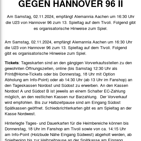
GEGEN HANNOVER 96 II
Spielbericht
Am Samstag, 02.11.2024, empfängt Alemannia Aachen um 16:30 Uhr
Stimmen
die U23 von Hannover 96 zum 13. Spieltag auf dem Tivoli. Folgend gibt
es organisatorische Hinweise zum Spiel.
Bilder
Am Samstag, 02.11.2024, empfängt Alemannia Aachen um 16:30 Uhr
die U23 von Hannover 96 zum 13. Spieltag auf dem Tivoli. Folgend
gibt es organisatorische Hinweise zum Spiel.
Tickets
: Tageskarten sind an den gängigen Vorverkaufsstellen zu den
gewohnten Öffnungszeiten, online (bis Samstag 12:30 Uhr als
Print@Home-Tickets oder bis Donnerstag, 18 Uhr mit Option
Abholung am Info-Point) oder ab 14:30 Uhr (ab 13 Uhr im Fanshop) an
den Tageskassen Nordost und Südost zu erwerben. An den Kassen
Nordost A und Südost B ist jeweils an einem Schalter EC-Zahlung
möglich, an den restlichen Kassen nur Barzahlung. Der Vorverkauf
wird empfohlen. Bis zur Halbzeitpause sind am Eingang Südost
Spätkassen geöffnet. Schiedsrichterkarten gibt es am Spieltag an der
Kasse Nordwest.
Hinterlegte Tages- und Dauerkarten für die Heimbereiche können bis
Donnerstag, 18 Uhr im Fanshop am Tivoli sowie von ca. 14:15 Uhr
am Info-Point (Holzbude Nähe Eingang Südwest) abgeholt werden, ab
Spielbeginn bis zur Halbzeitpause an der Spätkasse am Eingang