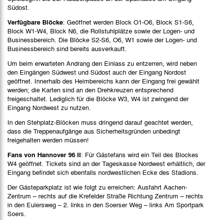
Südost.
Verfügbare Blöcke
: Geöffnet werden Block O1-O6, Block S1-S6,
Block W1-W4, Block N6, die Rollstuhlplätze sowie der Logen- und
Businessbereich. Die Blöcke S2-S6, O6, W1 sowie der Logen- und
Businessbereich sind bereits ausverkauft.
Um beim erwarteten Andrang den Einlass zu entzerren, wird neben
den Eingängen Südwest und Südost auch der Eingang Nordost
geöffnet. Innerhalb des Heimbereichs kann der Eingang frei gewählt
werden; die Karten sind an den Drehkreuzen entsprechend
freigeschaltet. Lediglich für die Blöcke W3, W4 ist zwingend der
Eingang Nordwest zu nutzen.
In den Stehplatz-Blöcken muss dringend darauf geachtet werden,
dass die Treppenaufgänge aus Sicherheitsgründen unbedingt
freigehalten werden müssen!
Fans von Hannover 96 II
: Für Gästefans wird ein Teil des Blockes
W4 geöffnet. Tickets sind an der Tageskasse Nordwest erhältlich, der
Eingang befindet sich ebenfalls nordwestlichen Ecke des Stadions.
Der Gästeparkplatz ist wie folgt zu erreichen: Ausfahrt Aachen-
Zentrum – rechts auf die Krefelder Straße Richtung Zentrum – rechts
in den Eulersweg – 2. links in den Soerser Weg – links Am Sportpark
Soers.