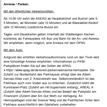
Anreise / Parken:
Mit den öffentlichen Verkehrsmitteln:
Ab 14:00 Uhr setzt die ASEAG ab Hauptbahnhof und Bushof (alle 3-
5 Minuten), ab Würselen (alle 10 Minuten) und ab Baesweiler/Alsdorf
(alle 15 Minuten) zusätzliche Busse ein.
Tages- und Dauerkarten gelten innerhalb der Städteregion Aachen
kostenlos als Fahrausweis mit Bus und Bahn für die An- und Abreise.
Wir empfehlen, wenn möglich, eine Anreise mit dem ÖPNV.
Mit dem Auto:
Aufgrund des erhöhten Verkehrsaufkommens rund um den Tivoli wird
eine frühzeitige Anreise empfohlen. Informationen zu PKW-
Parkplätzen finden Sie auf den Seiten der APAG:
https://www.apag.de/de/event-parken/alemannia-heimspiele
. Die
Zufahrt zur Nordeinfahrt des Parkhauses erfolgt über die Albert-
Servais-Allee vom 2. Kreisverkehr aus. Selbstverständlich ist das
Parkhaus auch vom Süden aus zu erreichen. Zusätzlich steht der
Kunstrasen-Platz (Zufahrt am Hit-Supermarkt entlang), AREAL A
(Zufahrt über Albert-Servais-Allee) und bei Bedarf der Parkplatz am
Finanzamt (Zufahrt über Am Gut Wolf) zur Verfügung. An
Heimspieltagen sind der Soerser Weg und die Parkflächen hinter dem
Parkhaus ausschließlich den Gästefans vorbehalten.