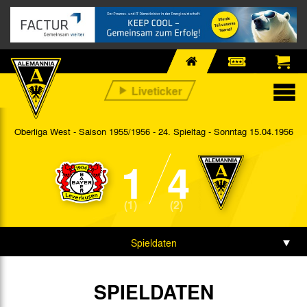
Oberliga West - Saison 1955/1956 - 24. Spieltag
- Sonntag 15.04.1956
1
4
(1)
(2)
Spieldaten
SPIELDATEN