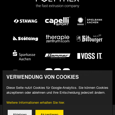
VERWENDUNG VON COOKIES
Diese Seite nutzt Cookies für Google-Analytics. Sie können Cookies
akzeptieren oder ablehnen und Ihre Entscheidung jederzeit ändern.
Weitere Informationen erhalten Sie hier.
© 2026 Alemannia Aachen - Alle Rechte vorbehalten
Ablehnen
Akzeptieren