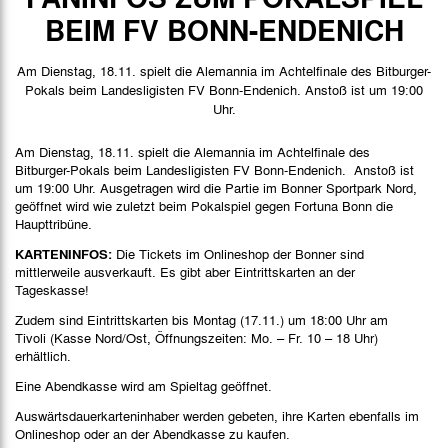
Spieldaten
BEIM FV BONN-ENDENICH
Spielbericht
Am Dienstag, 18.11. spielt die Alemannia im Achtelfinale des Bitburger-
Stimmen
Pokals beim Landesligisten FV Bonn-Endenich. Anstoß ist um 19:00
Uhr.
Am Dienstag, 18.11. spielt die Alemannia im Achtelfinale des
Bitburger-Pokals beim Landesligisten FV Bonn-Endenich. Anstoß ist
um 19:00 Uhr. Ausgetragen wird die Partie im Bonner Sportpark Nord,
geöffnet wird wie zuletzt beim Pokalspiel gegen Fortuna Bonn die
Haupttribüne.
KARTENINFOS:
Die Tickets im Onlineshop der Bonner sind
mittlerweile ausverkauft. Es gibt aber Eintrittskarten an der
Tageskasse!
Zudem sind Eintrittskarten bis Montag (17.11.) um 18:00 Uhr am
Tivoli (Kasse Nord/Ost, Öffnungszeiten: Mo. – Fr. 10 – 18 Uhr)
erhältlich.
Eine Abendkasse wird am Spieltag geöffnet.
Auswärtsdauerkarteninhaber werden gebeten, ihre Karten ebenfalls im
Onlineshop oder an der Abendkasse zu kaufen.