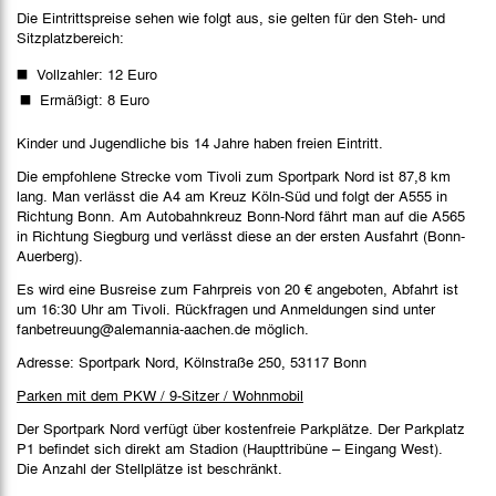
Die Eintrittspreise sehen wie folgt aus, sie gelten für den Steh- und
Sitzplatzbereich:
Vollzahler: 12 Euro
Ermäßigt: 8 Euro
Kinder und Jugendliche bis 14 Jahre haben freien Eintritt.
Die empfohlene Strecke vom Tivoli zum Sportpark Nord ist 87,8 km
lang. Man verlässt die A4 am Kreuz Köln-Süd und folgt der A555 in
Richtung Bonn. Am Autobahnkreuz Bonn-Nord fährt man auf die A565
in Richtung Siegburg und verlässt diese an der ersten Ausfahrt (Bonn-
Auerberg).
Es wird eine Busreise zum Fahrpreis von 20 € angeboten, Abfahrt ist
um 16:30 Uhr am Tivoli. Rückfragen und Anmeldungen sind unter
fanbetreuung@alemannia-aachen.de möglich.
Adresse: Sportpark Nord, Kölnstraße 250, 53117 Bonn
Parken mit dem PKW / 9-Sitzer / Wohnmobil
Der Sportpark Nord verfügt über kostenfreie Parkplätze. Der Parkplatz
P1 befindet sich direkt am Stadion (Haupttribüne – Eingang West).
Die Anzahl der Stellplätze ist beschränkt.