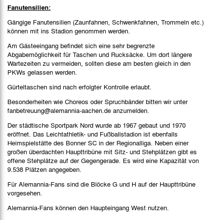
Fanutensilien:
Gängige Fanutensilien (Zaunfahnen, Schwenkfahnen, Trommeln etc.)
können mit ins Stadion genommen werden.
Am Gästeeingang befindet sich eine sehr begrenzte
Abgabemöglichkeit für Taschen und Rucksäcke. Um dort längere
Wartezeiten zu vermeiden, sollten diese am besten gleich in den
PKWs gelassen werden.
Gürteltaschen sind nach erfolgter Kontrolle erlaubt.
Besonderheiten wie Choreos oder Spruchbänder bitten wir unter
fanbetreuung@alemannia-aachen.de anzumelden.
Der städtische Sportpark Nord wurde ab 1967 gebaut und 1970
eröffnet. Das Leichtathletik- und Fußballstadion ist ebenfalls
Heimspielstätte des Bonner SC in der Regionalliga. Neben einer
großen überdachten Haupttribüne mit Sitz- und Stehplätzen gibt es
offene Stehplätze auf der Gegengerade. Es wird eine Kapazität von
9.538 Plätzen angegeben.
Für Alemannia-Fans sind die Blöcke G und H auf der Haupttribüne
vorgesehen.
Alemannia-Fans können den Haupteingang West nutzen.