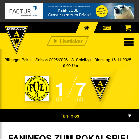
Bitburger-Pokal - Saison 2025/2026 - 3. Spieltag
- Dienstag 18.11.2025 -
19:00 Uhr
1
7
(0)
(2)
Fan-Infos
Vorbericht
FANINFOS ZUM POKALSPIEL