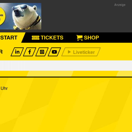
START
TICKETS
SHOP
R
 Uhr