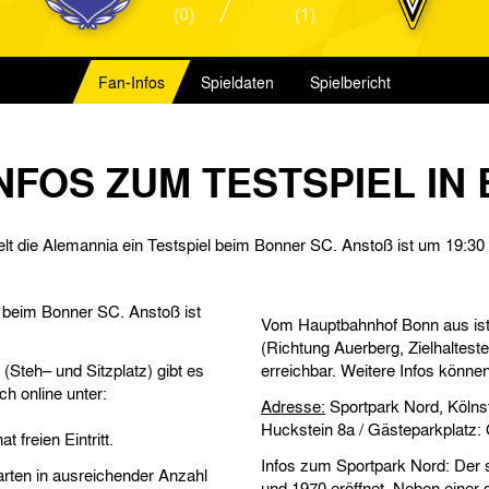
(0)
(1)
Fan-Infos
Spieldaten
Spielbericht
NFOS ZUM TESTSPIEL IN
pielt die Alemannia ein Testspiel beim Bonner SC. Anstoß ist um 19:30
el beim Bonner SC. Anstoß ist
Vom Hauptbahnhof Bonn aus ist 
(Richtung Auerberg, Zielhalteste
(Steh– und Sitzplatz) gibt es
erreichbar. Weitere Infos könne
ch online unter:
Adresse:
Sportpark Nord, Kölns
Huckstein 8a / Gästeparkplatz:
 freien Eintritt.
Infos zum Sportpark Nord: Der 
rten in ausreichender Anzahl
und 1970 eröffnet. Neben einer 