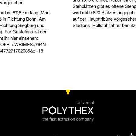
 vorgesehen.
Stehplätzen gibt es offene Steh
rd ist 87,8 km lang. Man
wird mit 9.820 Plätzen angegeb
55 in Richtung Bonn. Am
auf der Haupttribüne vorgesehen
 Richtung Siegburg und
Stadions. Rollstuhlfahrer benu
). Für Gästefans ist der
 ihr hier einsehen:
d=1yO6P_eWRfMFSq764N-
4477271702085&z=18