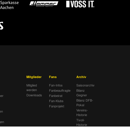
Mitglieder
Fans
Archiv
Mitglied
Fan-Infos
Saisonarchiv
werden
Fanbeauftragte
Bilanz
Downloads
Gegner
her
Fanbeirat
Bilanz DFB-
Fan-Klubs
Pokal
Fanprojekt
Vereins-
en
Historie
Tivoli-
gen
Historie
ng
Ahnentafel