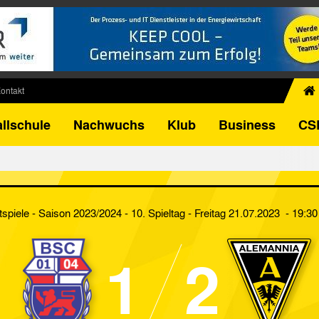
ontakt
chiv
llschule
Nachwuchs
Klub
Business
CS
egner
FB-Pokal
istorie
torie
tspiele - Saison 2023/2024 - 10. Spieltag
- Freitag 21.07.2023 - 19:30
el
1
2