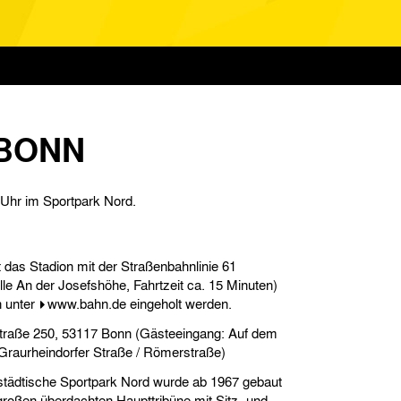
 BONN
 Uhr im Sportpark Nord.
das Stadion mit der Straßenbahnlinie 61
lle An der Josefshöhe, Fahrtzeit ca. 15 Minuten)
n unter
www.bahn.de
eingeholt werden.
traße 250, 53117 Bonn (Gästeeingang: Auf dem
 Graurheindorfer Straße / Römerstraße)
städtische Sportpark Nord wurde ab 1967 gebaut
großen überdachten Haupttribüne mit Sitz- und