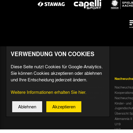
VERWENDUNG VON COOKIES
Diese Seite nutzt Cookies für Google-Analytics.
Sie können Cookies akzeptieren oder ablehnen
und Ihre Entscheidung jederzeit ändern.
Aktuell
Profis
Fußballschule
Nachwuchs
Nachrichten
Mannschaft &
Datenschutz
Nachwuchsz
Weitere Informationen erhalten Sie hier.
Trainer
Termine
Über uns &
Kooperation
Spiele & Tabelle
Kontakt
Tivoli Echo
Nachwuchsp
Statistik
Dauerkarten-
Kinder- und
Ablehnen
Akzeptieren
Deal
Trainingsplan
Jugendschu
Radiostream
Geburtstage
Übersicht Sp
Alemannia II
U19
U17