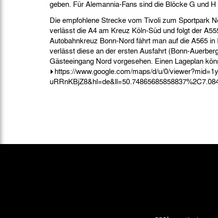
geben. Für Alemannia-Fans sind die Blöcke G und H
Die empfohlene Strecke vom Tivoli zum Sportpark No
verlässt die A4 am Kreuz Köln-Süd und folgt der A5
Autobahnkreuz Bonn-Nord fährt man auf die A565 in
verlässt diese an der ersten Ausfahrt (Bonn-Auerberg
Gästeeingang Nord vorgesehen. Einen Lageplan könnt
https://www.google.com/maps/d/u/0/viewer?mi
uRRnKBjZ8&hl=de&ll=50.74865685858837%2C7.08