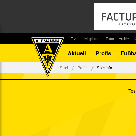
Tivoli
Mitglieder
Fans
Archiv
K
Stadion
Mitglied werden
Fan-Infos
Saisonar
Aktuell
Profis
Fußba
Stadiontouren
Downloads
Fanbeauftragte
Bilanz G
Stadionsprecher
Kontakt
Fanbeirat
Bilanz D
Start
Profis
Spielinfo
Anreise
Fan-Klubs
Vereins-H
Tickets
Fanprojekt
Tivoli-His
Tes
Veranstaltungen
Ahnentaf
Team Tivoli
Akkreditierungen
Stadionordnung
Stadiongaststätte Klömpchensklub