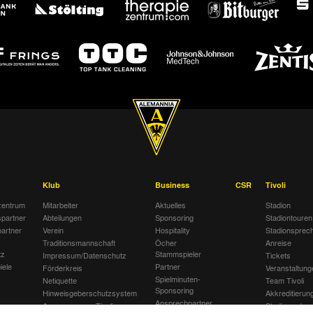
Klub
Business
CSR
Tivoli
entrum
Mitarbeiter
Aktuelles
Stadion
spartner
Abteilungen
Sponsoring
Stadiontouren
artner
Verein
Hospitality
Stadionsprec
Traditionsmannschaft
Öcher
Anreise
tz
Stammspieler
Impressum/Datenschutz
Tickets
iele
Partner
Förderkreis
Veranstaltung
Spielminuten-
Netiquette
Team Tivoli
Sponsoring
Hinweisgeberschutzsystem
Akkreditierun
Ansprechpartner
Awareness am Tivoli
Stadionordnu