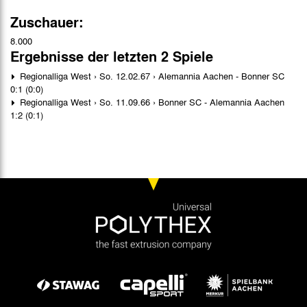
Zuschauer:
8.000
Ergebnisse der letzten 2 Spiele
Regionalliga West › So. 12.02.67 › Alemannia Aachen - Bonner SC
0:1 (0:0)
Regionalliga West › So. 11.09.66 › Bonner SC - Alemannia Aachen
1:2 (0:1)