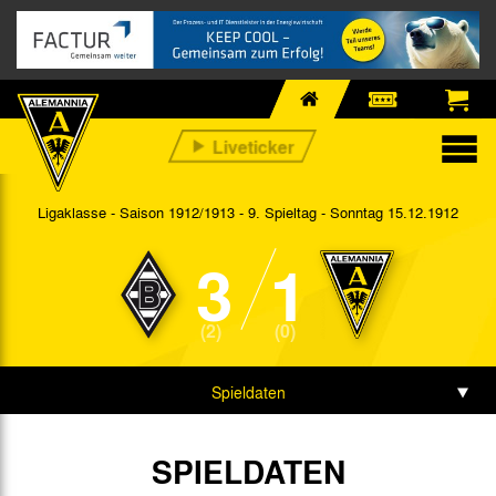
Ligaklasse - Saison 1912/1913 - 9. Spieltag
- Sonntag 15.12.1912
3
1
(2)
(0)
Spieldaten
Spielbericht
SPIELDATEN