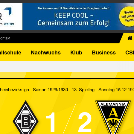
ontakt
chiv
llschule
Nachwuchs
Klub
Business
CS
egner
FB-Pokal
istorie
torie
heinbezirksliga - Saison 1929/1930 - 13. Spieltag
- Sonntag 15.12.19
el
1
2