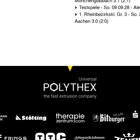
Mönchengladbach 3:1 (2:1)
1. Rheinbezirkskl. Gr. 3 › So. 21.11.26 › Bor. Mönchengladbach - Alemannia
Aachen 3:0 (2:0)