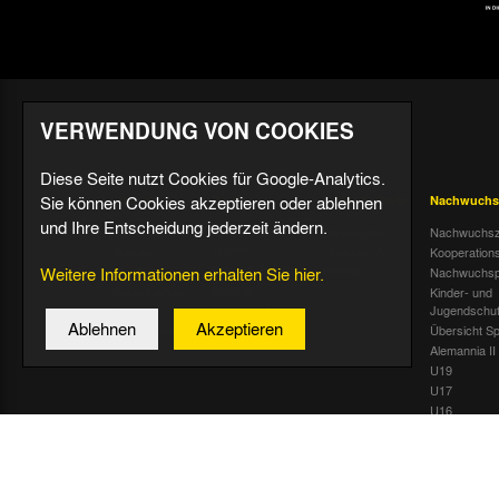
VERWENDUNG VON COOKIES
Diese Seite nutzt Cookies für Google-Analytics.
Sie können Cookies akzeptieren oder ablehnen
Aktuell
Profis
Fußballschule
Nachwuchs
und Ihre Entscheidung jederzeit ändern.
Nachrichten
Mannschaft &
Datenschutz
Nachwuchsz
Trainer
Termine
Über uns &
Kooperation
Spiele & Tabelle
Kontakt
Weitere Informationen erhalten Sie hier.
Tivoli Echo
Nachwuchsp
Statistik
Dauerkarten-
Kinder- und
Deal
Trainingsplan
Jugendschu
Ablehnen
Akzeptieren
Radiostream
Geburtstage
Übersicht Sp
Alemannia II
U19
U17
U16
U15
U14
U13
U12