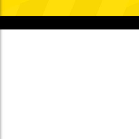
Gegen Rechtsextremismus am Tivoli
Verbotene Symbolik am Tivoli