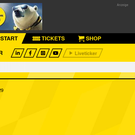
START
TICKETS
SHOP
R
29