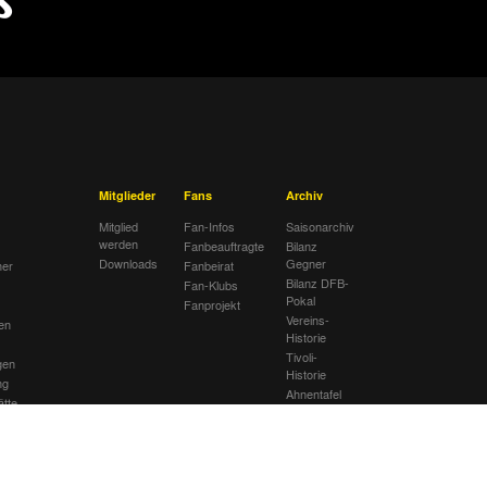
Mitglieder
Fans
Archiv
Mitglied
Fan-Infos
Saisonarchiv
werden
Fanbeauftragte
Bilanz
Downloads
Gegner
her
Fanbeirat
Bilanz DFB-
Fan-Klubs
Pokal
Fanprojekt
Vereins-
en
Historie
Tivoli-
gen
Historie
ng
Ahnentafel
ätte
lub
sextremismus
mbolik am