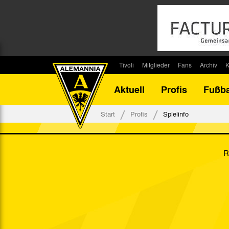
Tivoli
Mitglieder
Fans
Archiv
K
Stadion
Mitglied werden
Fan-Infos
Saisonar
Aktuell
Profis
Fußba
Stadiontouren
Downloads
Fanbeauftragte
Bilanz G
Stadionsprecher
Kontakt
Fanbeirat
Bilanz D
Start
Profis
Spielinfo
Anreise
Fan-Klubs
Vereins-H
Tickets
Fanprojekt
Tivoli-His
R
Veranstaltungen
Ahnentaf
Team Tivoli
Akkreditierungen
Stadionordnung
Stadiongaststätte Klömpchensklub