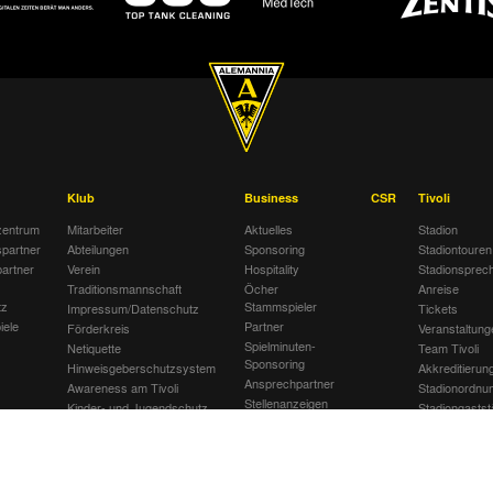
Klub
Business
CSR
Tivoli
entrum
Mitarbeiter
Aktuelles
Stadion
spartner
Abteilungen
Sponsoring
Stadiontouren
artner
Verein
Hospitality
Stadionsprec
Traditionsmannschaft
Öcher
Anreise
tz
Stammspieler
Impressum/Datenschutz
Tickets
iele
Partner
Förderkreis
Veranstaltung
Spielminuten-
Netiquette
Team Tivoli
Sponsoring
Hinweisgeberschutzsystem
Akkreditierun
Ansprechpartner
Awareness am Tivoli
Stadionordnu
Stellenanzeigen
Kinder- und Jugendschutz
Stadiongastst
Jobbörse
am Tivoli
Klömpchensk
Gegen Recht
am Tivoli
Verbotene Sy