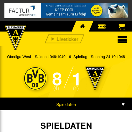
Oberliga West - Saison 1948/1949 - 6. Spieltag
- Sonntag 24.10.1948
8
1
(4)
(1)
Spieldaten
SPIELDATEN