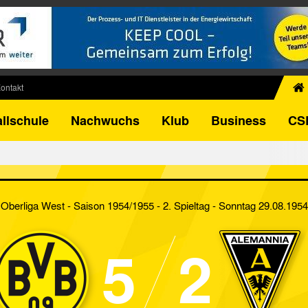
ontakt
chiv
llschule
Nachwuchs
Klub
Business
CS
egner
FB-Pokal
istorie
torie
Oberliga West - Saison 1954/1955 - 2. Spieltag
- Sonntag 29.08.1954
el
5
2