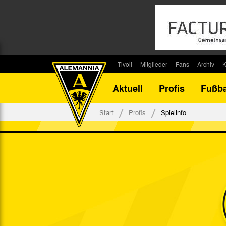
Tivoli
Mitglieder
Fans
Archiv
K
Stadion
Mitglied werden
Fan-Infos
Saisonar
Aktuell
Profis
Fußba
Stadiontouren
Downloads
Fanbeauftragte
Bilanz G
Stadionsprecher
Kontakt
Fanbeirat
Bilanz D
Start
Profis
Spielinfo
Anreise
Fan-Klubs
Vereins-H
Tickets
Fanprojekt
Tivoli-His
Veranstaltungen
Ahnentaf
Team Tivoli
Akkreditierungen
Stadionordnung
Stadiongaststätte Klömpchensklub