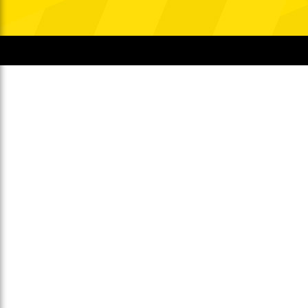
Gegen Rechtsextremismus am Tivoli
Verbotene Symbolik am Tivoli