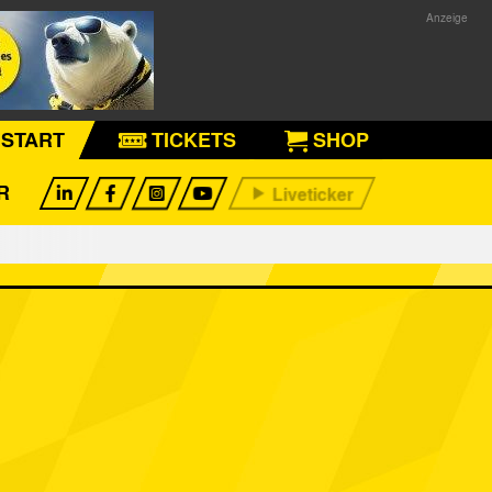
START
TICKETS
SHOP
R