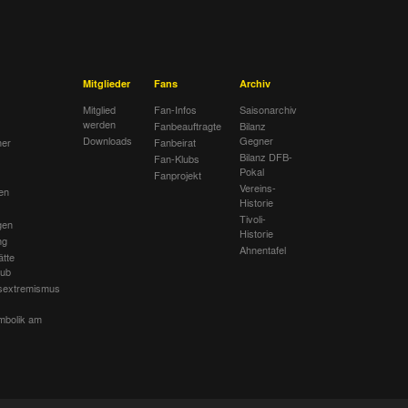
Mitglieder
Fans
Archiv
Mitglied
Fan-Infos
Saisonarchiv
werden
Fanbeauftragte
Bilanz
Downloads
Gegner
her
Fanbeirat
Bilanz DFB-
Fan-Klubs
Pokal
Fanprojekt
Vereins-
en
Historie
Tivoli-
gen
Historie
ng
Ahnentafel
ätte
lub
sextremismus
mbolik am