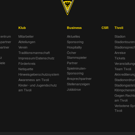
Klub
Business
CSR
Tivoli
entrum
Mitarbeiter
Aktuelles
Stadion
spartner
Abteilungen
Sponsoring
Stadiontouren
artner
Verein
Hospitality
Stadionsprec
Traditionsmannschaft
Öcher
Anreise
tz
Stammspieler
Impressum/Datenschutz
Tickets
iele
Partner
Förderkreis
Veranstaltung
Spielminuten-
Netiquette
Team Tivoli
Sponsoring
Hinweisgeberschutzsystem
Akkreditierun
Ansprechpartner
Awareness am Tivoli
Stadionordnu
Stellenanzeigen
Kinder- und Jugendschutz
Stadiongastst
Jobbörse
am Tivoli
Klömpchensk
Gegen Recht
am Tivoli
Verbotene Sy
Tivoli