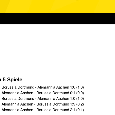
n 5 Spiele
Oberliga West › So. 24.01.54 › Borussia Dortmund - Alemannia Aachen 1:0 (1:0)
Oberliga West › So. 20.09.53 › Alemannia Aachen - Borussia Dortmund 0:1 (0:0)
Oberliga West › So. 04.01.53 › Borussia Dortmund - Alemannia Aachen 1:0 (1:0)
Oberliga West › So. 24.08.52 › Alemannia Aachen - Borussia Dortmund 1:3 (0:2)
Oberliga West › So. 10.02.52 › Alemannia Aachen - Borussia Dortmund 2:1 (0:1)