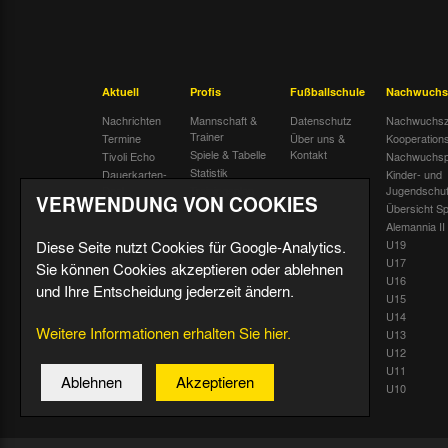
Aktuell
Profis
Fußballschule
Nachwuchs
Nachrichten
Mannschaft &
Datenschutz
Nachwuchsz
Trainer
Termine
Über uns &
Kooperation
Spiele & Tabelle
Kontakt
Tivoli Echo
Nachwuchsp
Statistik
Dauerkarten-
Kinder- und
Deal
Trainingsplan
Jugendschu
VERWENDUNG VON COOKIES
Radiostream
Geburtstage
Übersicht Sp
Alemannia II
Diese Seite nutzt Cookies für Google-Analytics.
U19
U17
Sie können Cookies akzeptieren oder ablehnen
U16
und Ihre Entscheidung jederzeit ändern.
U15
U14
Weitere Informationen erhalten Sie hier.
U13
U12
U11
Ablehnen
Akzeptieren
U10