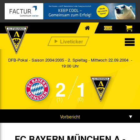
DFB-Pokal - Saison 2004/2005 - 2. Spieltag
- Mittwoch 22.09.2004 -
19:00 Uhr
2
1
(1)
(0)
Vorbericht
Spieldaten
FC BAYERN MÜNCHEN A -