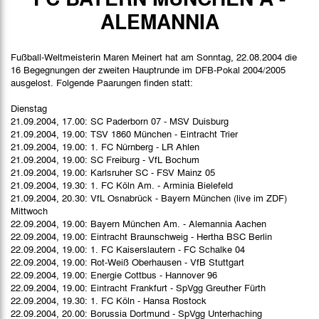
Stimmen
ALEMANNIA
Fußball-Weltmeisterin Maren Meinert hat am Sonntag, 22.08.2004 die
16 Begegnungen der zweiten Hauptrunde im DFB-Pokal 2004/2005
ausgelost. Folgende Paarungen finden statt:
Dienstag
21.09.2004, 17.00: SC Paderborn 07 - MSV Duisburg
21.09.2004, 19.00: TSV 1860 München - Eintracht Trier
21.09.2004, 19.00: 1. FC Nürnberg - LR Ahlen
21.09.2004, 19.00: SC Freiburg - VfL Bochum
21.09.2004, 19.00: Karlsruher SC - FSV Mainz 05
21.09.2004, 19.30: 1. FC Köln Am. - Arminia Bielefeld
21.09.2004, 20.30: VfL Osnabrück - Bayern München (live im ZDF)
Mittwoch
22.09.2004, 19.00: Bayern München Am. - Alemannia Aachen
22.09.2004, 19.00: Eintracht Braunschweig - Hertha BSC Berlin
22.09.2004, 19.00: 1. FC Kaiserslautern - FC Schalke 04
22.09.2004, 19.00: Rot-Weiß Oberhausen - VfB Stuttgart
22.09.2004, 19.00: Energie Cottbus - Hannover 96
22.09.2004, 19.00: Eintracht Frankfurt - SpVgg Greuther Fürth
22.09.2004, 19.30: 1. FC Köln - Hansa Rostock
22.09.2004, 20.00: Borussia Dortmund - SpVgg Unterhaching