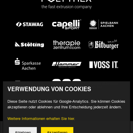
VERWENDUNG VON COOKIES
Diese Seite nutzt Cookies für Google-Analytics. Sie können Cookies
akzeptieren oder ablehnen und Ihre Entscheidung jederzeit ändern.
Weitere Informationen erhalten Sie hier.
© 2026 Alemannia Aachen - Alle Rechte vorbehalten
Ablehnen
Akzeptieren