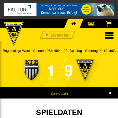
Regionalliga West - Saison 1963/1964 - 20. Spieltag
- Sonntag 29.12.1963
1
9
(0)
(4)
Spieldaten
SPIELDATEN