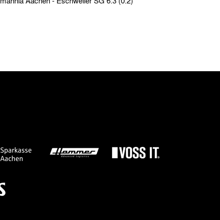
Testspiele › So. 19.09.43 › Alemannia Aachen - Eschweiler SG 6:3 (0:2)