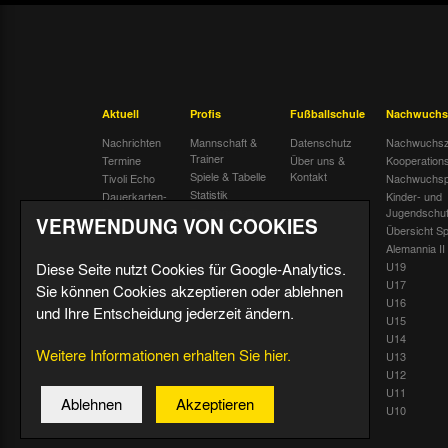
Aktuell
Profis
Fußballschule
Nachwuchs
Nachrichten
Mannschaft &
Datenschutz
Nachwuchsz
Trainer
Termine
Über uns &
Kooperation
Spiele & Tabelle
Kontakt
Tivoli Echo
Nachwuchsp
Statistik
Dauerkarten-
Kinder- und
Deal
Trainingsplan
Jugendschu
VERWENDUNG VON COOKIES
Radiostream
Geburtstage
Übersicht Sp
Alemannia II
Diese Seite nutzt Cookies für Google-Analytics.
U19
U17
Sie können Cookies akzeptieren oder ablehnen
U16
und Ihre Entscheidung jederzeit ändern.
U15
U14
Weitere Informationen erhalten Sie hier.
U13
U12
U11
Ablehnen
Akzeptieren
U10