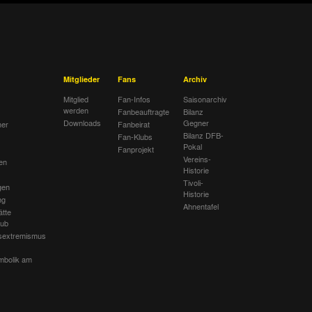
Mitglieder
Fans
Archiv
Mitglied
Fan-Infos
Saisonarchiv
werden
Fanbeauftragte
Bilanz
Downloads
Gegner
her
Fanbeirat
Bilanz DFB-
Fan-Klubs
Pokal
Fanprojekt
Vereins-
en
Historie
Tivoli-
gen
Historie
ng
Ahnentafel
ätte
lub
sextremismus
mbolik am