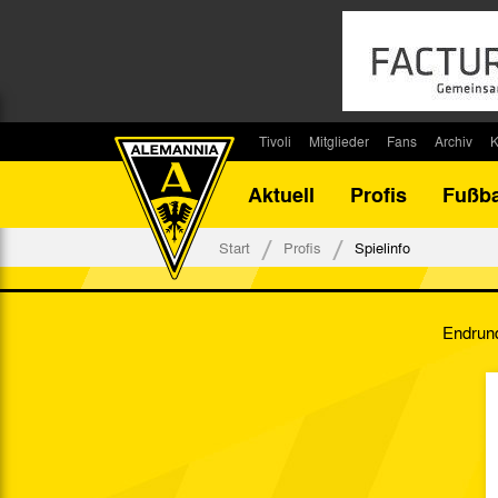
Tivoli
Mitglieder
Fans
Archiv
K
Stadion
Mitglied werden
Fan-Infos
Saisonar
Aktuell
Profis
Fußba
Stadiontouren
Downloads
Fanbeauftragte
Bilanz G
Stadionsprecher
Kontakt
Fanbeirat
Bilanz D
Start
Profis
Spielinfo
Anreise
Fan-Klubs
Vereins-H
Tickets
Fanprojekt
Tivoli-His
Endrund
Veranstaltungen
Ahnentaf
Team Tivoli
Akkreditierungen
Stadionordnung
Stadiongaststätte Klömpchensklub