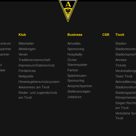
Klub
Business
CSR
Tivoli
entrum
Mitarbeiter
Aktuelles
Stadion
spartner
Abteilungen
Sponsoring
Stadiontouren
artner
Verein
Hospitality
Stadionsprec
Traditionsmannschaft
Öcher
Anreise
tz
Stammspieler
Impressum/Datenschutz
Tickets
iele
Partner
Förderkreis
Veranstaltung
Spielminuten-
Netiquette
Team Tivoli
Sponsoring
Hinweisgeberschutzsystem
Akkreditierun
Ansprechpartner
Awareness am Tivoli
Stadionordnu
Stellenanzeigen
Kinder- und Jugendschutz
Stadiongastst
Jobbörse
am Tivoli
Klömpchensk
Gegen Recht
am Tivoli
Verbotene Sy
Tivoli