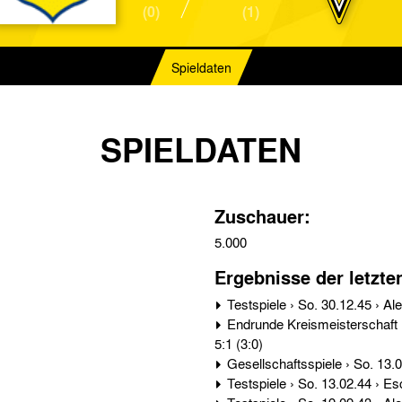
(0)
(1)
Spieldaten
SPIELDATEN
Zuschauer:
5.000
Ergebnisse der letzte
Endrunde Kreismeisterschaft › So. 16.06.46 › Alemannia Aachen - Eschweiler SG
5:1 (3:0)