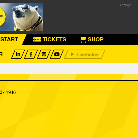
START
TICKETS
SHOP
R
.07.1946