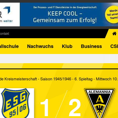
ontakt
chiv
llschule
Nachwuchs
Klub
Business
CS
egner
FB-Pokal
istorie
torie
e Kreismeisterschaft - Saison 1945/1946 - 6. Spieltag
- Mittwoch 10
el
1
2