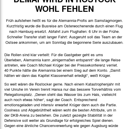
Spielbericht
WOHL FEHLEN
Stimmen
Früh aufstehen heißt es für die Alemannia-Profis am Samstagmorgen.
Bilder
Kurzfristig wurde die Busreise am Osterwochenende durch einen Flug
nach Hamburg ersetzt. Abfahrt zum Flughafen: 6 Uhr in der Frühe.
Schneller Transfer statt langer Fahrt: Ausgeruht soll das Team an der
Ostsee ankommen, um am Sonntag die begonnene Serie auszubauen.
Die Rollen sind klar verteilt: Für die Gastgeber geht es ums
Überleben, Alemannia kann „einigermaßen entspannt“ die lange Reise
antreten, wie Coach Michael Krüger bei der Pressekonferenz verriet.
40 Punkte hätte die Alemannia bei einem Sieg auf dem Konto. „Damit
hätten wir dann das Kapitel Klassenerhalt erledigt“, weiß Krüger.
So weit wären die Rostocker gerne. Nach einem Katastrophenjahr mit
viel Unruhe im Verein trennt Hansa nur das bessere Torverhältnis vom
Relegationsplatz. „Denen steht das Wasser bis zum Hals, vielleicht
auch noch etwas höher“, sagt der Coach. Entsprechend
emotionsgeladen und intensiv erwartet Krüger dann auch die Partie.
Coolness und Abgebrühtheit wären wohl die besten Attribute, um in
der DKB-Arena zu bestehen. Die zuletzt gezeigte Stabilität in der
Defensive soll weiter als Grundlage für erfolgreiches Spiel dienen.
Gegen eine ähnliche Chancenverwertung wie gegen Augsburg würde