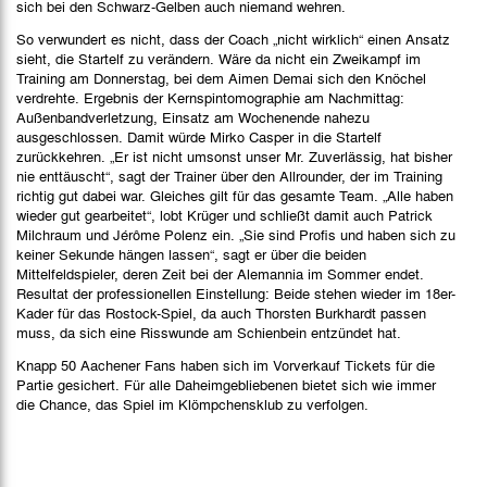
sich bei den Schwarz-Gelben auch niemand wehren.
So verwundert es nicht, dass der Coach „nicht wirklich“ einen Ansatz
sieht, die Startelf zu verändern. Wäre da nicht ein Zweikampf im
Training am Donnerstag, bei dem Aimen Demai sich den Knöchel
verdrehte. Ergebnis der Kernspintomographie am Nachmittag:
Außenbandverletzung, Einsatz am Wochenende nahezu
ausgeschlossen. Damit würde Mirko Casper in die Startelf
zurückkehren. „Er ist nicht umsonst unser Mr. Zuverlässig, hat bisher
nie enttäuscht“, sagt der Trainer über den Allrounder, der im Training
richtig gut dabei war. Gleiches gilt für das gesamte Team. „Alle haben
wieder gut gearbeitet“, lobt Krüger und schließt damit auch Patrick
Milchraum und Jérôme Polenz ein. „Sie sind Profis und haben sich zu
keiner Sekunde hängen lassen“, sagt er über die beiden
Mittelfeldspieler, deren Zeit bei der Alemannia im Sommer endet.
Resultat der professionellen Einstellung: Beide stehen wieder im 18er-
Kader für das Rostock-Spiel, da auch Thorsten Burkhardt passen
muss, da sich eine Risswunde am Schienbein entzündet hat.
Knapp 50 Aachener Fans haben sich im Vorverkauf Tickets für die
Partie gesichert. Für alle Daheimgebliebenen bietet sich wie immer
die Chance, das Spiel im Klömpchensklub zu verfolgen.