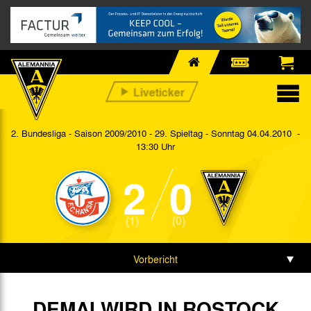
2. Bundesliga - Saison 2009/2010 - 29. Spieltag
- Sonntag 04.04.2010 -
13:30 Uhr
2
0
(1)
(0)
Vorbericht
Spieldaten
DEMAI WIRD IN ROSTOCK