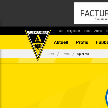
Tivoli
Mitglieder
Fans
Archiv
K
Stadion
Mitglied werden
Fan-Infos
Saisonar
Aktuell
Profis
Fußba
Stadiontouren
Downloads
Fanbeauftragte
Bilanz G
Stadionsprecher
Kontakt
Fanbeirat
Bilanz D
Start
Profis
Spielinfo
Anreise
Fan-Klubs
Vereins-H
Tickets
Fanprojekt
Tivoli-His
Veranstaltungen
Ahnentaf
Team Tivoli
Akkreditierungen
Stadionordnung
Stadiongaststätte Klömpchensklub