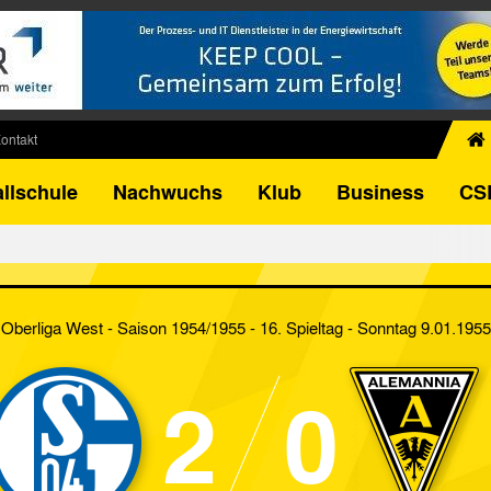
ontakt
chiv
llschule
Nachwuchs
Klub
Business
CS
egner
FB-Pokal
istorie
torie
Oberliga West - Saison 1954/1955 - 16. Spieltag
- Sonntag 9.01.1955
el
2
0