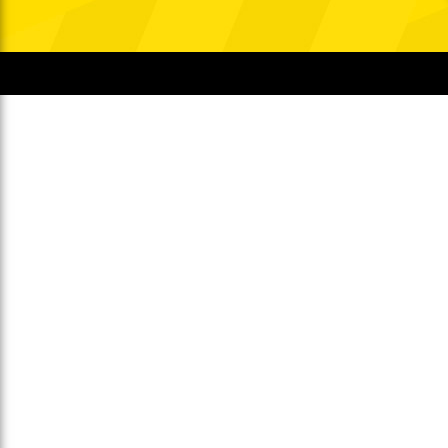
Gegen Rechtsextremismus am Tivoli
Verbotene Symbolik am Tivoli