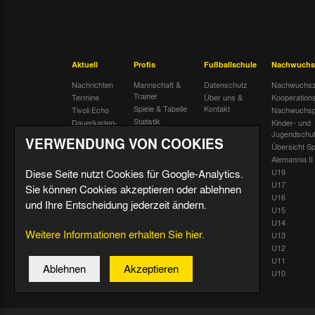
Aktuell
Profis
Fußballschule
Nachwuchs
Nachrichten
Mannschaft &
Datenschutz
Nachwuchsz
Trainer
Termine
Über uns &
Kooperation
Spiele & Tabelle
Kontakt
Tivoli Echo
Nachwuchsp
Statistik
Dauerkarten-
Kinder- und
Deal
Trainingsplan
Jugendschu
VERWENDUNG VON COOKIES
Radiostream
Geburtstage
Übersicht Sp
Alemannia II
Diese Seite nutzt Cookies für Google-Analytics.
U19
U17
Sie können Cookies akzeptieren oder ablehnen
U16
und Ihre Entscheidung jederzeit ändern.
U15
U14
Weitere Informationen erhalten Sie hier.
U13
U12
U11
Ablehnen
Akzeptieren
U10