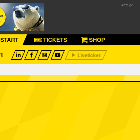
START
TICKETS
SHOP
R