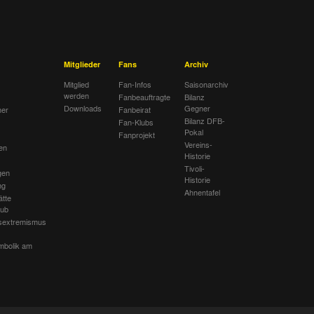
Mitglieder
Fans
Archiv
Mitglied
Fan-Infos
Saisonarchiv
werden
Fanbeauftragte
Bilanz
Downloads
Gegner
her
Fanbeirat
Bilanz DFB-
Fan-Klubs
Pokal
Fanprojekt
Vereins-
en
Historie
Tivoli-
gen
Historie
ng
Ahnentafel
ätte
lub
sextremismus
mbolik am