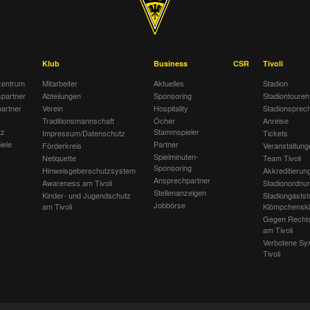
Klub
Business
CSR
Tivoli
entrum
Mitarbeiter
Aktuelles
Stadion
spartner
Abteilungen
Sponsoring
Stadiontouren
artner
Verein
Hospitality
Stadionsprec
Traditionsmannschaft
Öcher
Anreise
tz
Stammspieler
Impressum/Datenschutz
Tickets
iele
Partner
Förderkreis
Veranstaltung
Spielminuten-
Netiquette
Team Tivoli
Sponsoring
Hinweisgeberschutzsystem
Akkreditierun
Ansprechpartner
Awareness am Tivoli
Stadionordnu
Stellenanzeigen
Kinder- und Jugendschutz
Stadiongastst
Jobbörse
am Tivoli
Klömpchensk
Gegen Recht
am Tivoli
Verbotene Sy
Tivoli