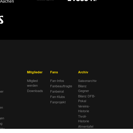
Mitglieder
Fans
Archiv
Mitglied
Fan-Infos
Saisonarchiv
werden
Fanbeauftragte
Bilanz
Downloads
Gegner
her
Fanbeirat
Bilanz DFB-
Fan-Klubs
Pokal
Fanprojekt
Vereins-
en
Historie
Tivoli-
gen
Historie
ng
Ahnentafel
ätte