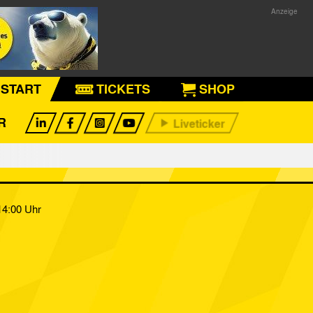
START
TICKETS
SHOP
R
14:00 Uhr