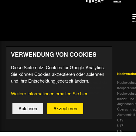
VERWENDUNG VON COOKIES
Diese Seite nutzt Cookies für Google-Analytics.
Sie können Cookies akzeptieren oder ablehnen
Aktuell
Profis
Fußballschule
Nachwuchs
und Ihre Entscheidung jederzeit ändern.
Nachrichten
Mannschaft &
Datenschutz
Nachwuchsz
Trainer
Termine
Über uns &
Kooperation
Weitere Informationen erhalten Sie hier.
Spiele & Tabelle
Kontakt
Tivoli Echo
Nachwuchsp
Statistik
Dauerkarten-
Kinder- und
Deal
Trainingsplan
Jugendschu
Ablehnen
Akzeptieren
Radiostream
Geburtstage
Übersicht Sp
Alemannia II
U19
U17
U16