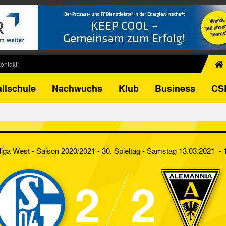
ontakt
chiv
llschule
Nachwuchs
Klub
Business
CS
egner
FB-Pokal
istorie
torie
liga West - Saison 2020/2021 - 30. Spieltag
- Samstag 13.03.2021 - 
el
2
2