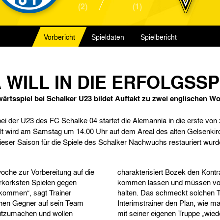
(2)
(1)
Vorbericht
Spieldaten
Spielbericht
 WILL IN DIE ERFOLGSS
ärtsspiel bei Schalker U23 bildet Auftakt zu zwei englischen W
ei der U23 des FC Schalke 04 startet die Alemannia in die erste von
t wird am Samstag um 14.00 Uhr auf dem Areal des alten Gelsenkir
ieser Saison für die Spiele des Schalker Nachwuchs restauriert wurd
oche zur Vorbereitung auf die
charakterisiert Bozek den Kontr
rkorksten Spielen gegen
kommen lassen und müssen von
kommen“, sagt Trainer
halten. Das schmeckt solchen T
chen Gegner auf sein Team
Interimstrainer den Plan, wie
utzumachen und wollen
mit seiner eigenen Truppe „wied