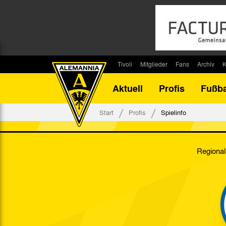
Tivoli
Mitglieder
Fans
Archiv
K
Stadion
Mitglied werden
Fan-Infos
Saisonar
Aktuell
Profis
Fußba
Stadiontouren
Downloads
Fanbeauftragte
Bilanz G
Stadionsprecher
Kontakt
Fanbeirat
Bilanz D
Start
Profis
Spielinfo
Anreise
Fan-Klubs
Vereins-H
Tickets
Fanprojekt
Tivoli-His
Regional
Veranstaltungen
Ahnentaf
Team Tivoli
Akkreditierungen
Stadionordnung
Stadiongaststätte Klömpchensklub