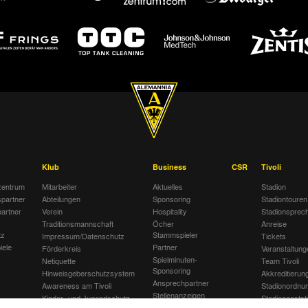
Klub
Business
CSR
Tivoli
entrum
Mitarbeiter
Aktuelles
Stadion
spartner
Abteilungen
Sponsoring
Stadiontouren
artner
Verein
Hospitality
Stadionsprec
Traditionsmannschaft
Öcher
Anreise
tz
Stammspieler
Impressum/Datenschutz
Tickets
iele
Partner
Förderkreis
Veranstaltung
Spielminuten-
Netiquette
Team Tivoli
Sponsoring
Hinweisgeberschutzsystem
Akkreditierun
Ansprechpartner
Awareness am Tivoli
Stadionordnu
Stellenanzeigen
Kinder- und Jugendschutz
Stadiongastst
Jobbörse