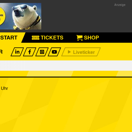
START
TICKETS
SHOP
R
 Uhr