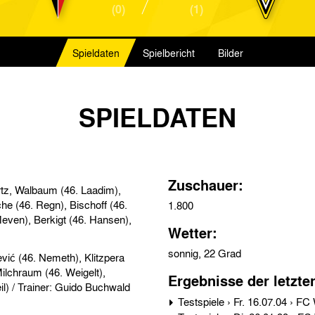
(0)
(1)
Spieldaten
Spielbericht
Bilder
SPIELDATEN
Zuschauer:
tz, Walbaum (46. Laadim),
he (46. Regn), Bischoff (46.
1.800
Meven), Berkigt (46. Hansen),
Wetter:
sonnig, 22 Grad
Ergebnisse der letzte
Stehle (59. Polenz), Stuckmann, Vukovic (46. Klingbeil) / Trainer: Guido Buchwald