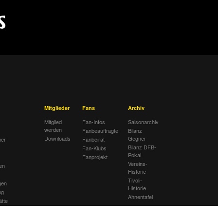
Mitglieder
Fans
Archiv
Mitglied
Fan-Infos
Saisonarchiv
werden
Fanbeauftragte
Bilanz
Downloads
Gegner
her
Fanbeirat
Bilanz DFB-
Fan-Klubs
Pokal
Fanprojekt
Vereins-
en
Historie
Tivoli-
gen
Historie
ng
Ahnentafel
ätte
lub
sextremismus