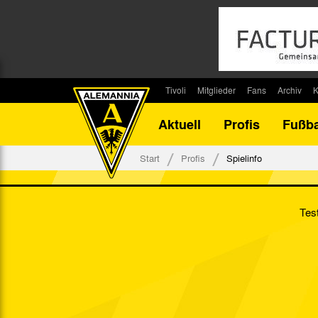
Tivoli
Mitglieder
Fans
Archiv
K
Stadion
Mitglied werden
Fan-Infos
Saisonar
Aktuell
Profis
Fußba
Stadiontouren
Downloads
Fanbeauftragte
Bilanz G
Stadionsprecher
Kontakt
Fanbeirat
Bilanz D
Start
Profis
Spielinfo
Anreise
Fan-Klubs
Vereins-H
Tickets
Fanprojekt
Tivoli-His
Test
Veranstaltungen
Ahnentaf
Team Tivoli
Akkreditierungen
Stadionordnung
Stadiongaststätte Klömpchensklub