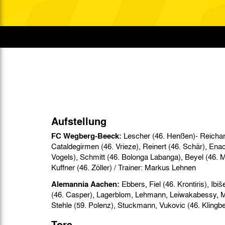
Gegen Rechtsextremismus am Tivoli
Verbotene Symbolik am Tivoli
Aufstellung
FC Wegberg-Beeck:
Lescher (46. Henßen)- Reichar
Cataldegirmen (46. Vrieze), Reinert (46. Schär), Enac
Vogels), Schmitt (46. Bolonga Labanga), Beyel (46. 
Kuffner (46. Zöller) / Trainer: Markus Lehnen
Alemannia Aachen:
Ebbers, Fiel (46. Krontiris), Ibišević (46. Nemeth), Klitzpera
(46. Casper), Lagerblom, Lehmann, Leiwakabessy, Milchraum (46. Weigelt),
Tore