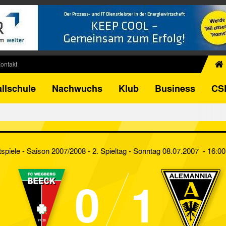
ontakt
chiv
llschule
Nachwuchs
Klub
Business
CS
egner
FB-Pokal
istorie
torie
spiele - Saison 2007/2008 - 2. Spieltag
- Sonntag 08.07.2007 - 16:00
el
0
1