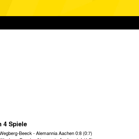
n 4 Spiele
Testspiele › Fr. 16.07.04 › FC Wegberg-Beeck - Alemannia Aachen 0:8 (0:7)