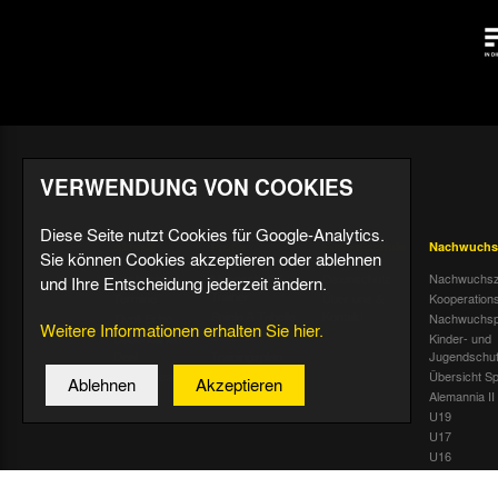
VERWENDUNG VON COOKIES
Diese Seite nutzt Cookies für Google-Analytics.
Aktuell
Profis
Fußballschule
Nachwuchs
Sie können Cookies akzeptieren oder ablehnen
Nachrichten
Mannschaft &
Datenschutz
Nachwuchsz
und Ihre Entscheidung jederzeit ändern.
Trainer
Termine
Über uns &
Kooperation
Spiele & Tabelle
Kontakt
Tivoli Echo
Nachwuchsp
Weitere Informationen erhalten Sie hier.
Statistik
Dauerkarten-
Kinder- und
Deal
Trainingsplan
Jugendschu
Radiostream
Geburtstage
Übersicht Sp
Ablehnen
Akzeptieren
Alemannia II
U19
U17
U16
U15
U14