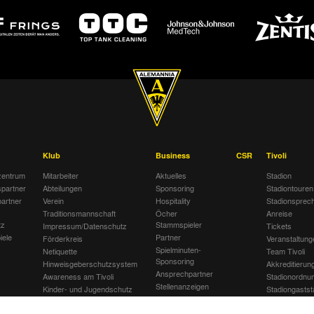
Klub
Business
CSR
Tivoli
entrum
Mitarbeiter
Aktuelles
Stadion
spartner
Abteilungen
Sponsoring
Stadiontouren
artner
Verein
Hospitality
Stadionsprec
Traditionsmannschaft
Öcher
Anreise
tz
Stammspieler
Impressum/Datenschutz
Tickets
iele
Partner
Förderkreis
Veranstaltung
Spielminuten-
Netiquette
Team Tivoli
Sponsoring
Hinweisgeberschutzsystem
Akkreditierun
Ansprechpartner
Awareness am Tivoli
Stadionordnu
Stellenanzeigen
Kinder- und Jugendschutz
Stadiongastst
Jobbörse
am Tivoli
Klömpchensk
Gegen Recht