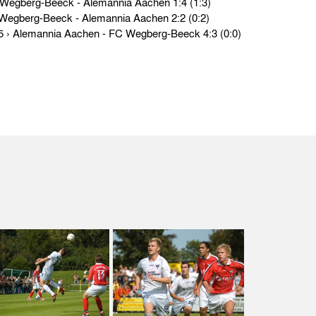
Testspiele › Di. 26.01.99 › FC Wegberg-Beeck - Alemannia Aachen 1:4 (1:3)
Testspiele › Fr. 24.07.98 › FC Wegberg-Beeck - Alemannia Aachen 2:2 (0:2)
Mittelrhein-Pokal › Di. 12.12.95 › Alemannia Aachen - FC Wegberg-Beeck 4:3 (0:0)