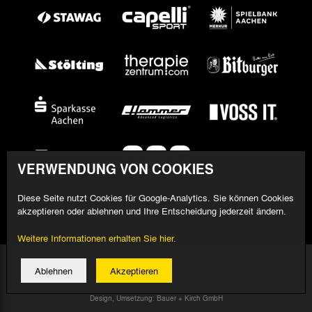
VERWENDUNG VON COOKIES
Diese Seite nutzt Cookies für Google-Analytics. Sie können Cookies
akzeptieren oder ablehnen und Ihre Entscheidung jederzeit ändern.
Weitere Informationen erhalten Sie hier.
© 2026 Alemannia Aachen - Alle Rechte vorbehalten
Ablehnen
Akzeptieren
Impressum/Datenschutz
Design, Umsetzung: Bauer + Kirch GmbH