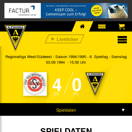
Regionalliga West/Südwest - Saison 1994/1995 - 6. Spieltag
- Samstag
03.09.1994 - 15:00 Uhr
4
0
(0)
(0)
Spieldaten
SPIELDATEN