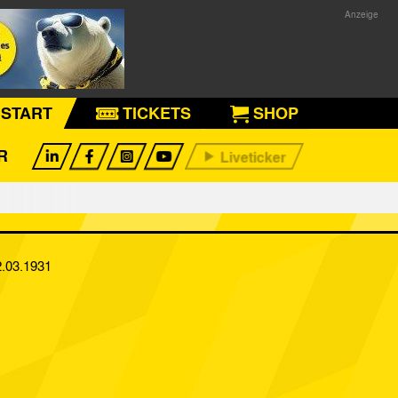
START
TICKETS
SHOP
R
2.03.1931