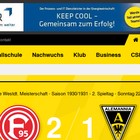
ontakt
chiv
llschule
Nachwuchs
Klub
Business
CS
egner
FB-Pokal
istorie
torie
 Westdt. Meisterschaft - Saison 1930/1931 - 2. Spieltag
- Sonntag 2
el
2
1