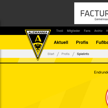
Tivoli
Mitglieder
Fans
Archiv
K
Stadion
Mitglied werden
Fan-Infos
Saisonar
Aktuell
Profis
Fußba
Stadiontouren
Downloads
Fanbeauftragte
Bilanz G
Stadionsprecher
Kontakt
Fanbeirat
Bilanz D
Start
Profis
Spielinfo
Anreise
Fan-Klubs
Vereins-H
Tickets
Fanprojekt
Tivoli-His
Endrunde
Veranstaltungen
Ahnentaf
Team Tivoli
Akkreditierungen
Stadionordnung
Stadiongaststätte Klömpchensklub