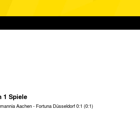
n 1 Spiele
Testspiele › So. 13.04.30 › Alemannia Aachen - Fortuna Düsseldorf 0:1 (0:1)