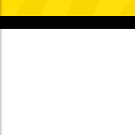
Gegen Rechtsextremismus am Tivoli
Verbotene Symbolik am Tivoli