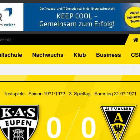
ontakt
chiv
llschule
Nachwuchs
Klub
Business
CS
egner
FB-Pokal
istorie
torie
Testspiele - Saison 1971/1972 - 3. Spieltag
- Samstag 31.07.1971
el
0
0