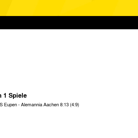
n 1 Spiele
Testspiele › So. 08.05.66 › KAS Eupen - Alemannia Aachen 8:13 (4:9)