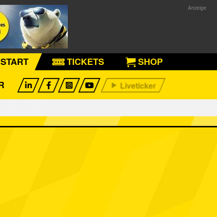
START
TICKETS
SHOP
R