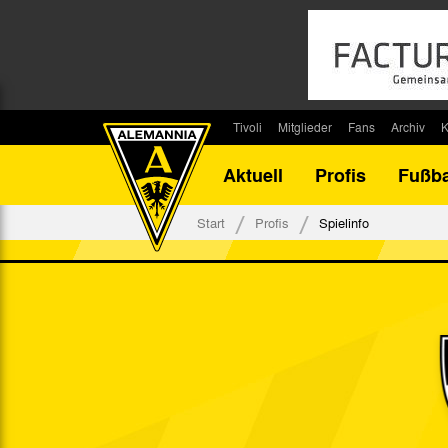
Tivoli
Mitglieder
Fans
Archiv
K
Stadion
Mitglied werden
Fan-Infos
Saisonar
Aktuell
Profis
Fußba
Stadiontouren
Downloads
Fanbeauftragte
Bilanz G
Stadionsprecher
Kontakt
Fanbeirat
Bilanz D
Start
Profis
Spielinfo
Anreise
Fan-Klubs
Vereins-H
Tickets
Fanprojekt
Tivoli-His
Veranstaltungen
Ahnentaf
Team Tivoli
Akkreditierungen
Stadionordnung
Stadiongaststätte Klömpchensklub