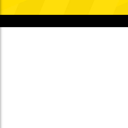
Gegen Rechtsextremismus am Tivoli
Verbotene Symbolik am Tivoli