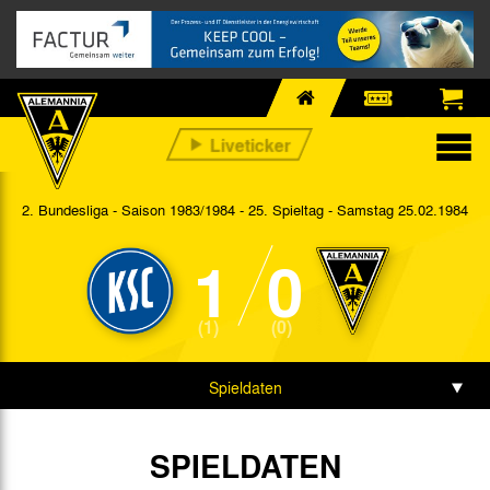
2. Bundesliga - Saison 1983/1984 - 25. Spieltag
- Samstag 25.02.1984
1
0
(1)
(0)
Spieldaten
SPIELDATEN