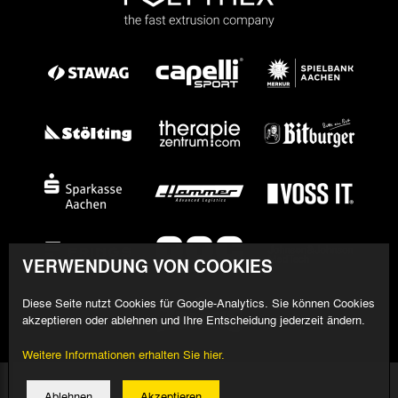
VERWENDUNG VON COOKIES
Diese Seite nutzt Cookies für Google-Analytics. Sie können Cookies
akzeptieren oder ablehnen und Ihre Entscheidung jederzeit ändern.
Weitere Informationen erhalten Sie hier.
© 2026 Alemannia Aachen - Alle Rechte vorbehalten
Ablehnen
Akzeptieren