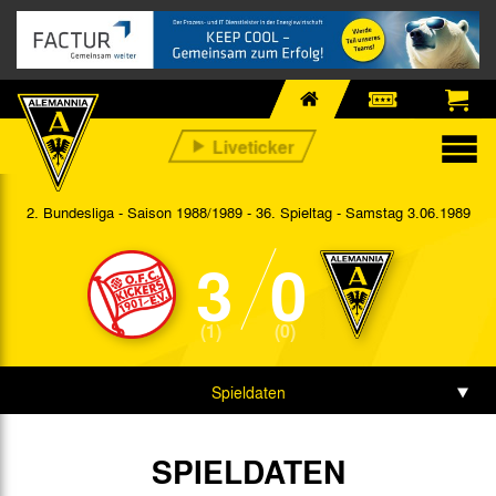
2. Bundesliga - Saison 1988/1989 - 36. Spieltag
- Samstag 3.06.1989
3
0
(1)
(0)
Spieldaten
SPIELDATEN