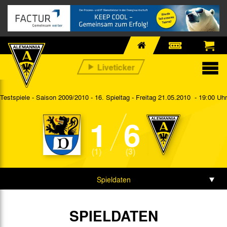
Testspiele - Saison 2009/2010 - 16. Spieltag
- Freitag 21.05.2010 - 19:00 Uhr
1
6
(1)
(3)
Spieldaten
Spielbericht
SPIELDATEN