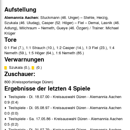
Aufstellung
Alemannia Aachen:
Stuckmann (46. Unger) – Stehle, Herzig,
Szukala (46. Uludag), Casper (52. Höger) – Fiel – Demai, Lasnik (46.
Adlung), Milchraum – Nemeth, Gueye (46. Özgen) / Trainer: Michael
Krüger
Tore
0:1 Fiel (7.), 1:1 Strauch (10.), 1:2 Casper (14.), 1:3 Fiel (23.), 1:4
Nemeth (59.), 1:5 Höger (64.), 1:6 Nemeth (85.)
Verwarnungen
Szukala (0.),
(0.)
Zuschauer:
800 (Kreissportanlage Düren)
Ergebnisse der letzten 4 Spiele
Testspiele › Di. 18.07.00 › Kreisauswahl Düren - Alemannia Aachen
0:9 (0:4)
Testspiele › Di. 05.08.97 › Kreisauswahl Düren - Alemannia Aachen
0:0 (0:0)
Testspiele › Sa. 17.05.86 › Kreisauswahl Düren - Alemannia Aachen
0:5 (0:2)
Testspiele › Di. 31.07.79 › Kreisauswahl Düren - Alemannia Aachen