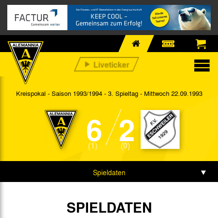
Kreispokal - Saison 1993/1994 - 3. Spieltag
- Mittwoch 22.09.1993
6
2
(1)
(0)
Spieldaten
SPIELDATEN