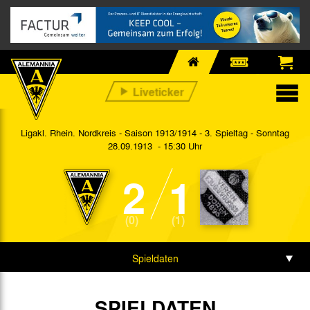
Ligakl. Rhein. Nordkreis - Saison 1913/1914 - 3. Spieltag
- Sonntag
28.09.1913 - 15:30 Uhr
2
1
(0)
(1)
Spieldaten
Spielbericht
SPIELDATEN