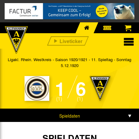
Ligakl. Rhein. Westkreis - Saison 1920/1921 - 11. Spieltag
- Sonntag
5.12.1920
1
6
(1)
(1)
Spieldaten
Spielbericht
SPIELDATEN