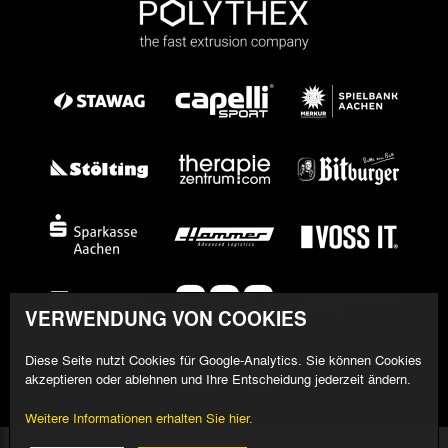
VERWENDUNG VON COOKIES
Diese Seite nutzt Cookies für Google-Analytics. Sie können Cookies
akzeptieren oder ablehnen und Ihre Entscheidung jederzeit ändern.
Weitere Informationen erhalten Sie hier.