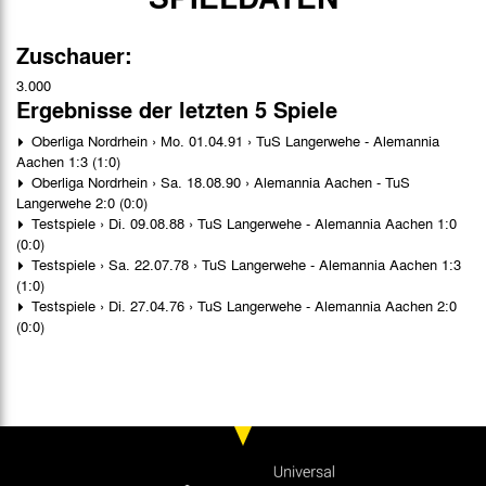
Zuschauer:
3.000
Ergebnisse der letzten 5 Spiele
Oberliga Nordrhein › Mo. 01.04.91 › TuS Langerwehe - Alemannia
Aachen 1:3 (1:0)
Oberliga Nordrhein › Sa. 18.08.90 › Alemannia Aachen - TuS
Langerwehe 2:0 (0:0)
Testspiele › Di. 09.08.88 › TuS Langerwehe - Alemannia Aachen 1:0
(0:0)
Testspiele › Sa. 22.07.78 › TuS Langerwehe - Alemannia Aachen 1:3
(1:0)
Testspiele › Di. 27.04.76 › TuS Langerwehe - Alemannia Aachen 2:0
(0:0)