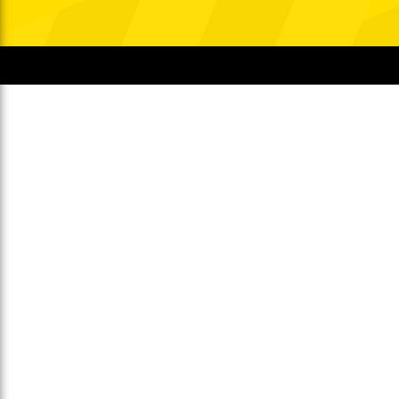
Gegen Rechtsextremismus am Tivoli
Verbotene Symbolik am Tivoli