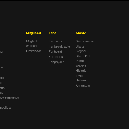
Mitglieder
Fans
Archiv
Mitglied
Fan-Infos
Saisonarchiv
werden
Fanbeauftragte
Bilanz
Downloads
Gegner
her
Fanbeirat
Bilanz DFB-
Fan-Klubs
Pokal
Fanprojekt
Vereins-
en
Historie
Tivoli-
gen
Historie
ng
Ahnentafel
ätte
lub
sextremismus
mbolik am