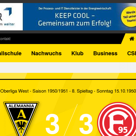
ontakt
chiv
llschule
Nachwuchs
Klub
Business
CS
egner
FB-Pokal
istorie
torie
Oberliga West - Saison 1950/1951 - 8. Spieltag
- Sonntag 15.10.1950
el
3
3