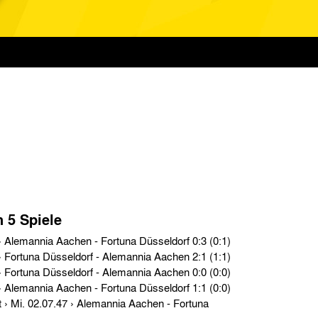
n 5 Spiele
Oberliga West › So. 24.04.49 › Alemannia Aachen - Fortuna Düsseldorf 0:3 (0:1)
Oberliga West › So. 19.12.48 › Fortuna Düsseldorf - Alemannia Aachen 2:1 (1:1)
Oberliga West › So. 18.01.48 › Fortuna Düsseldorf - Alemannia Aachen 0:0 (0:0)
Oberliga West › Sa. 27.09.47 › Alemannia Aachen - Fortuna Düsseldorf 1:1 (0:0)