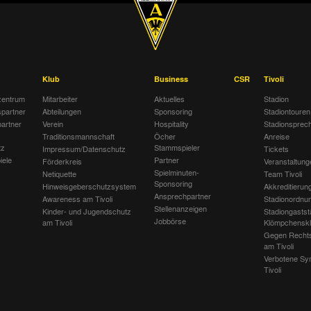
Klub
Business
CSR
Tivoli
entrum
Mitarbeiter
Aktuelles
Stadion
spartner
Abteilungen
Sponsoring
Stadiontouren
artner
Verein
Hospitality
Stadionsprec
Traditionsmannschaft
Öcher
Anreise
tz
Stammspieler
Impressum/Datenschutz
Tickets
iele
Partner
Förderkreis
Veranstaltung
Spielminuten-
Netiquette
Team Tivoli
Sponsoring
Hinweisgeberschutzsystem
Akkreditierun
Ansprechpartner
Awareness am Tivoli
Stadionordnu
Stellenanzeigen
Kinder- und Jugendschutz
Stadiongastst
Jobbörse
am Tivoli
Klömpchensk
Gegen Recht
am Tivoli
Verbotene Sy
Tivoli