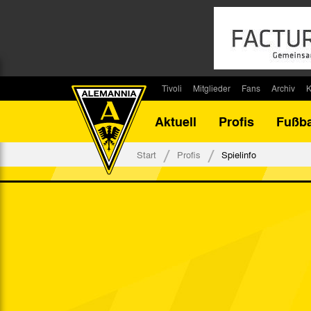
Tivoli
Mitglieder
Fans
Archiv
K
Stadion
Mitglied werden
Fan-Infos
Saisonar
Aktuell
Profis
Fußba
Stadiontouren
Downloads
Fanbeauftragte
Bilanz G
Stadionsprecher
Kontakt
Fanbeirat
Bilanz D
Start
Profis
Spielinfo
Anreise
Fan-Klubs
Vereins-H
Tickets
Fanprojekt
Tivoli-His
Veranstaltungen
Ahnentaf
Team Tivoli
Akkreditierungen
Stadionordnung
Stadiongaststätte Klömpchensklub