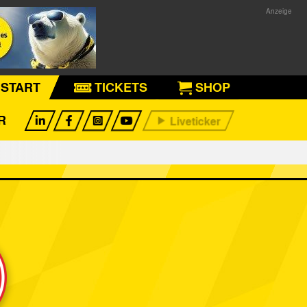
START
TICKETS
SHOP
R