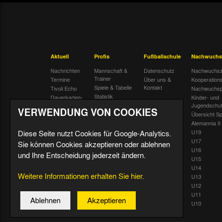
Aktuell
Profis
Fußballschule
Nachwuchs
Nachrichten
Mannschaft &
Datenschutz
Nachwuchsz
Trainer
Termine
Über uns &
Kooperation
Spiele & Tabelle
Kontakt
Tivoli Echo
Nachwuchsp
Statistik
Dauerkarten-
Kinder- und
Deal
Trainingsplan
Jugendschu
VERWENDUNG VON COOKIES
Radiostream
Geburtstage
Übersicht Sp
Alemannia II
Diese Seite nutzt Cookies für Google-Analytics.
U19
U17
Sie können Cookies akzeptieren oder ablehnen
U16
und Ihre Entscheidung jederzeit ändern.
U15
U14
Weitere Informationen erhalten Sie hier.
U13
U12
U11
Ablehnen
Akzeptieren
U10