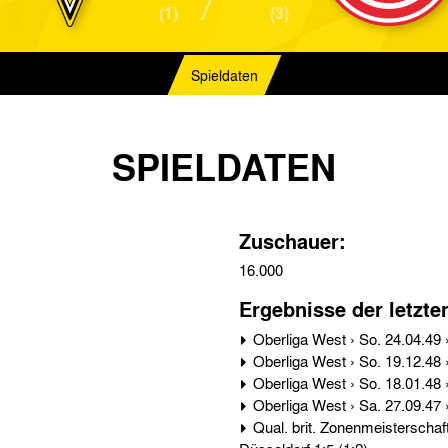
(1)
(3)
Spieldaten
SPIELDATEN
Zuschauer:
16.000
Ergebnisse der letzte
Qual. brit. Zonenmeisterschaft › Mi. 02.07.47 › Alemannia Aachen - Fortuna