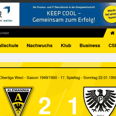
ontakt
chiv
llschule
Nachwuchs
Klub
Business
CS
egner
FB-Pokal
istorie
torie
Oberliga West - Saison 1949/1950 - 17. Spieltag
- Sonntag 22.01.195
el
2
1