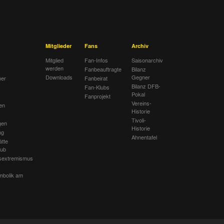
Mitglieder
Fans
Archiv
Mitglied
Fan-Infos
Saisonarchiv
werden
Fanbeauftragte
Bilanz
Downloads
Gegner
her
Fanbeirat
Bilanz DFB-
Fan-Klubs
Pokal
Fanprojekt
Vereins-
en
Historie
Tivoli-
gen
Historie
ng
Ahnentafel
ätte
lub
sextremismus
mbolik am