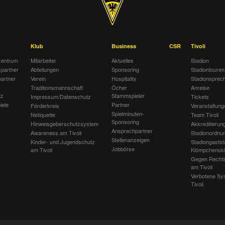
Klub
Business
CSR
Tivoli
entrum
Mitarbeiter
Aktuelles
Stadion
spartner
Abteilungen
Sponsoring
Stadiontouren
artner
Verein
Hospitality
Stadionsprec
Traditionsmannschaft
Öcher
Anreise
tz
Stammspieler
Impressum/Datenschutz
Tickets
iele
Partner
Förderkreis
Veranstaltung
Spielminuten-
Netiquette
Team Tivoli
Sponsoring
Hinweisgeberschutzsystem
Akkreditierun
Ansprechpartner
Awareness am Tivoli
Stadionordnu
Stellenanzeigen
Kinder- und Jugendschutz
Stadiongastst
Jobbörse
am Tivoli
Klömpchensk
Gegen Recht
am Tivoli
Verbotene Sy
Tivoli