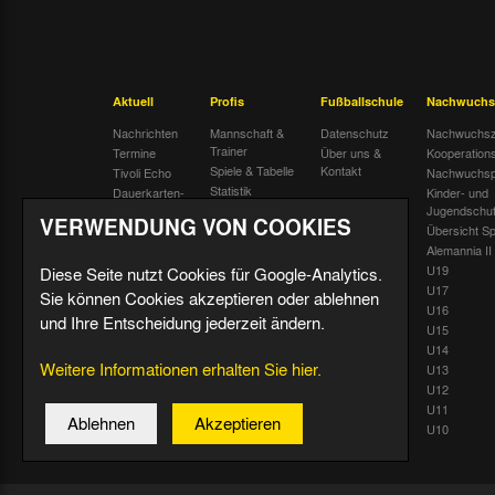
Aktuell
Profis
Fußballschule
Nachwuchs
Nachrichten
Mannschaft &
Datenschutz
Nachwuchsz
Trainer
Termine
Über uns &
Kooperation
Spiele & Tabelle
Kontakt
Tivoli Echo
Nachwuchsp
Statistik
Dauerkarten-
Kinder- und
Deal
Trainingsplan
Jugendschu
VERWENDUNG VON COOKIES
Radiostream
Geburtstage
Übersicht Sp
Alemannia II
U19
Diese Seite nutzt Cookies für Google-Analytics.
U17
Sie können Cookies akzeptieren oder ablehnen
U16
und Ihre Entscheidung jederzeit ändern.
U15
U14
Weitere Informationen erhalten Sie hier.
U13
U12
U11
Ablehnen
Akzeptieren
U10