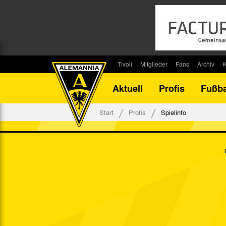
Tivoli
Mitglieder
Fans
Archiv
K
Stadion
Mitglied werden
Fan-Infos
Saisonar
Aktuell
Profis
Fußba
Stadiontouren
Downloads
Fanbeauftragte
Bilanz G
Stadionsprecher
Kontakt
Fanbeirat
Bilanz D
Start
Profis
Spielinfo
Anreise
Fan-Klubs
Vereins-H
Tickets
Fanprojekt
Tivoli-His
Veranstaltungen
Ahnentaf
Team Tivoli
Akkreditierungen
Stadionordnung
Stadiongaststätte Klömpchensklub