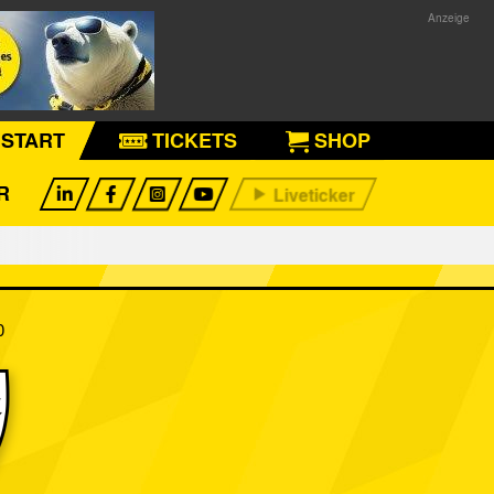
START
TICKETS
SHOP
R
0