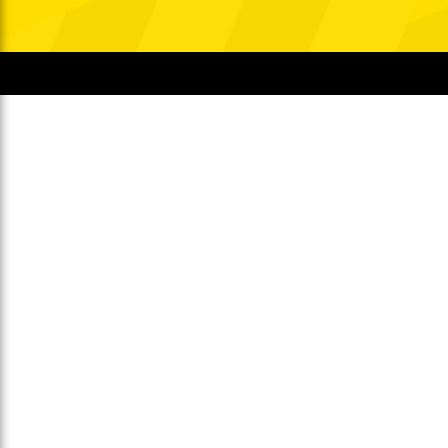
Gegen Rechtsextremismus am Tivoli
Verbotene Symbolik am Tivoli