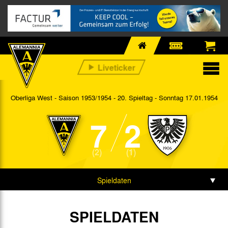
Oberliga West - Saison 1953/1954 - 20. Spieltag
- Sonntag 17.01.1954
7
2
(2)
(1)
Spieldaten
SPIELDATEN